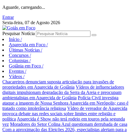
Aguarde, carregando...
Entrar
Sexta-feira, 07 de Agosto 2026
Pesquisar Notícia
Início
/
Aparecida em Foco
/
Últimas Notícias
/
Concursos
/
Colunistas
/
Goiânia em Foco
/
Eventos
/
Vídeos
/
Chacareiros denunciam suposta articulação para invasões de
propriedades em Aparecida de Goiânia
Vídeos de influenciadores
digitais impulsionam degradação da Serra da Areia e preocupam
ambientalistas em Aparecida de Goiânia
Polícia Civil investiga
ataque a imagem de Nossa Senhora Aparecida em Nerópolis; caso é
tratado como intolerância religiosa
Vídeo de vereador de Aparecida
provoca debate nas redes sociais sobre limites entre religião e
política
Aparecida é Show não terá rodeio em touros pela segunda
vez
Moradores do Setor Colina Azul questionam derrubada de casa
Com a aproximação das Eleições 2026, especialistas alertam para a