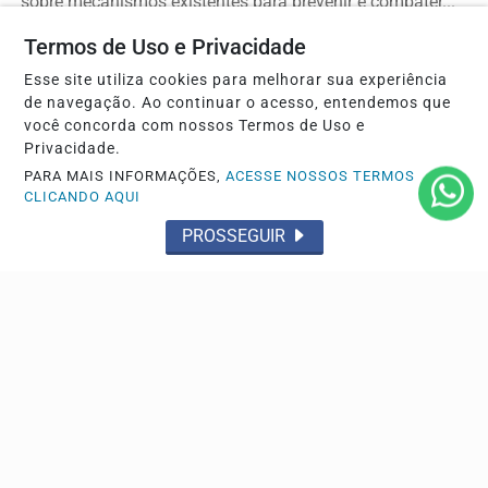
sobre mecanismos existentes para prevenir e combater...
Termos de Uso e Privacidade
Esse site utiliza cookies para melhorar sua experiência
Descubra Mais
de navegação. Ao continuar o acesso, entendemos que
você concorda com nossos Termos de Uso e
Privacidade.
PARA MAIS INFORMAÇÕES,
ACESSE NOSSOS TERMOS
Não possui uma conta?
CLICANDO AQUI
PROSSEGUIR
Você pode ler matérias exclusivas, anunciar
classificados e muito mais!
CRIAR MINHA CONTA