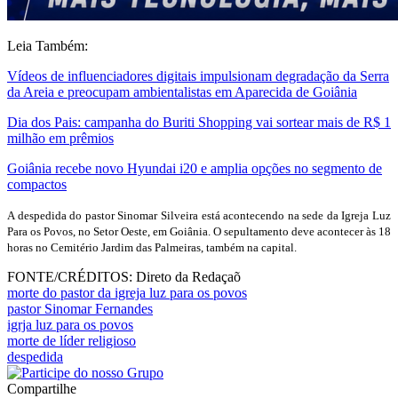
Leia Também:
Vídeos de influenciadores digitais impulsionam degradação da Serra
da Areia e preocupam ambientalistas em Aparecida de Goiânia
Dia dos Pais: campanha do Buriti Shopping vai sortear mais de R$ 1
milhão em prêmios
Goiânia recebe novo Hyundai i20 e amplia opções no segmento de
compactos
A despedida do pastor Sinomar Silveira está acontecendo na sede da Igreja Luz
Para os Povos, no Setor Oeste, em Goiânia. O sepultamento deve acontecer às 18
horas no Cemitério Jardim das Palmeiras, também na capital.
FONTE/CRÉDITOS:
Direto da Redaçaõ
morte do pastor da igreja luz para os povos
pastor Sinomar Fernandes
igrja luz para os povos
morte de líder religioso
despedida
Compartilhe