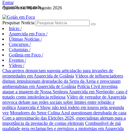
Entrar
Aguarde, carregando...
Quinta-feira, 06 de Agosto 2026
Pesquisar Notícia
Início
/
Aparecida em Foco
/
Últimas Notícias
/
Concursos
/
Colunistas
/
Goiânia em Foco
/
Eventos
/
Vídeos
/
Chacareiros denunciam suposta articulação para invasões de
propriedades em Aparecida de Goiânia
Vídeos de influenciadores
digitais impulsionam degradação da Serra da Areia e preocupam
ambientalistas em Aparecida de Goiânia
Polícia Civil investiga
ataque a imagem de Nossa Senhora Aparecida em Nerópolis; caso é
tratado como intolerância religiosa
Vídeo de vereador de Aparecida
provoca debate nas redes sociais sobre limites entre religião e
política
Aparecida é Show não terá rodeio em touros pela segunda
vez
Moradores do Setor Colina Azul questionam derrubada de casa
Com a aproximação das Eleições 2026, especialistas alertam para a
importância da prestação de contas eleitorais
Combustível de má
qualidade gera reclamações e prejuízos a motoristas em Aparecida