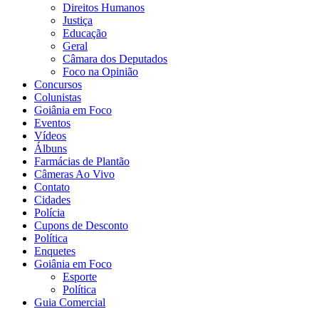
Direitos Humanos
Justiça
Educação
Geral
Câmara dos Deputados
Foco na Opinião
Concursos
Colunistas
Goiânia em Foco
Eventos
Vídeos
Álbuns
Farmácias de Plantão
Câmeras Ao Vivo
Contato
Cidades
Polícia
Cupons de Desconto
Política
Enquetes
Goiânia em Foco
Esporte
Política
Guia Comercial