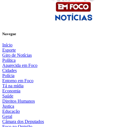
Navegue
Início
Esporte
Giro de Notícias
Política
Aparecida em Foco
Cidades
Polícia
Entorno em Foco
Tá na mídia
Economia
Saúde
Direitos Humanos
Justiça
Educação
Geral
Câmara dos Deputados
Foco na Opinião