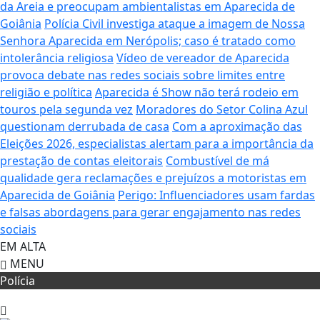
da Areia e preocupam ambientalistas em Aparecida de
Goiânia
Polícia Civil investiga ataque a imagem de Nossa
Senhora Aparecida em Nerópolis; caso é tratado como
intolerância religiosa
Vídeo de vereador de Aparecida
provoca debate nas redes sociais sobre limites entre
religião e política
Aparecida é Show não terá rodeio em
touros pela segunda vez
Moradores do Setor Colina Azul
questionam derrubada de casa
Com a aproximação das
Eleições 2026, especialistas alertam para a importância da
prestação de contas eleitorais
Combustível de má
qualidade gera reclamações e prejuízos a motoristas em
Aparecida de Goiânia
Perigo: Influenciadores usam fardas
e falsas abordagens para gerar engajamento nas redes
sociais
EM ALTA
MENU
Polícia