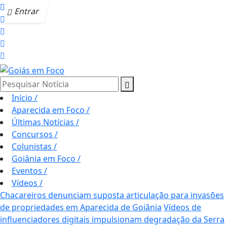
Entrar
Pesquisar Notícia
Início
/
Aparecida em Foco
/
Últimas Notícias
/
Concursos
/
Colunistas
/
Goiânia em Foco
/
Eventos
/
Vídeos
/
Chacareiros denunciam suposta articulação para invasões
de propriedades em Aparecida de Goiânia
Vídeos de
influenciadores digitais impulsionam degradação da Serra