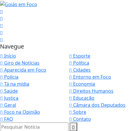
Navegue
Início
Esporte
Giro de Notícias
Política
Aparecida em Foco
Cidades
Polícia
Entorno em Foco
Tá na mídia
Economia
Saúde
Direitos Humanos
Justiça
Educação
Geral
Câmara dos Deputados
Foco na Opinião
Sobre
FAQ
Contato
Pesquisar Notícia