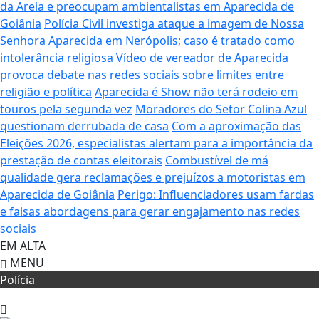
da Areia e preocupam ambientalistas em Aparecida de
Goiânia
Polícia Civil investiga ataque a imagem de Nossa
Senhora Aparecida em Nerópolis; caso é tratado como
intolerância religiosa
Vídeo de vereador de Aparecida
provoca debate nas redes sociais sobre limites entre
religião e política
Aparecida é Show não terá rodeio em
touros pela segunda vez
Moradores do Setor Colina Azul
questionam derrubada de casa
Com a aproximação das
Eleições 2026, especialistas alertam para a importância da
prestação de contas eleitorais
Combustível de má
qualidade gera reclamações e prejuízos a motoristas em
Aparecida de Goiânia
Perigo: Influenciadores usam fardas
e falsas abordagens para gerar engajamento nas redes
sociais
EM ALTA
MENU
Polícia