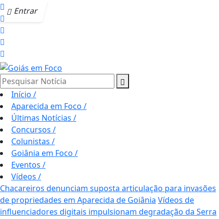
Entrar
Pesquisar Notícia
Início
/
Aparecida em Foco
/
Últimas Notícias
/
Concursos
/
Colunistas
/
Goiânia em Foco
/
Eventos
/
Vídeos
/
Chacareiros denunciam suposta articulação para invasões
de propriedades em Aparecida de Goiânia
Vídeos de
influenciadores digitais impulsionam degradação da Serra