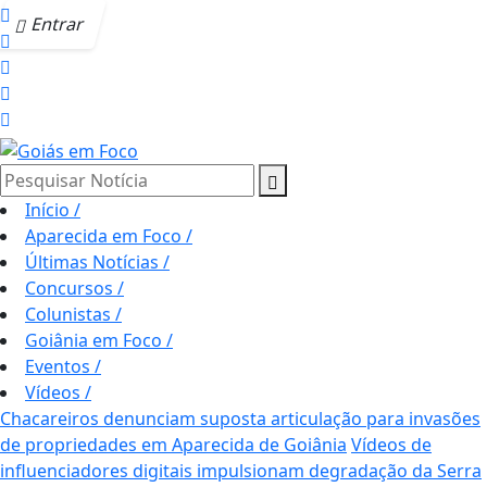
Entrar
Pesquisar Notícia
Início
/
Aparecida em Foco
/
Últimas Notícias
/
Concursos
/
Colunistas
/
Goiânia em Foco
/
Eventos
/
Vídeos
/
Chacareiros denunciam suposta articulação para invasões
de propriedades em Aparecida de Goiânia
Vídeos de
influenciadores digitais impulsionam degradação da Serra