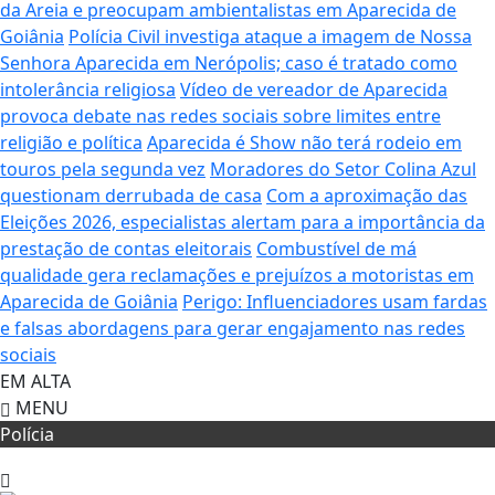
da Areia e preocupam ambientalistas em Aparecida de
Goiânia
Polícia Civil investiga ataque a imagem de Nossa
Senhora Aparecida em Nerópolis; caso é tratado como
intolerância religiosa
Vídeo de vereador de Aparecida
provoca debate nas redes sociais sobre limites entre
religião e política
Aparecida é Show não terá rodeio em
touros pela segunda vez
Moradores do Setor Colina Azul
questionam derrubada de casa
Com a aproximação das
Eleições 2026, especialistas alertam para a importância da
prestação de contas eleitorais
Combustível de má
qualidade gera reclamações e prejuízos a motoristas em
Aparecida de Goiânia
Perigo: Influenciadores usam fardas
e falsas abordagens para gerar engajamento nas redes
sociais
EM ALTA
MENU
Polícia