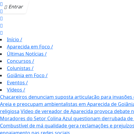
Entrar
Início
/
Aparecida em Foco
/
Últimas Notícias
/
Concursos
/
Colunistas
/
Goiânia em Foco
/
Eventos
/
Vídeos
/
Chacareiros denunciam suposta articulação para invasões
Areia e preocupam ambientalistas em Aparecida de Goiâni
religiosa
Vídeo de vereador de Aparecida provoca debate nas 
Moradores do Setor Colina Azul questionam derrubada de
Combustível de má qualidade gera reclamações e prejuízos
engajamento nas redes sociais