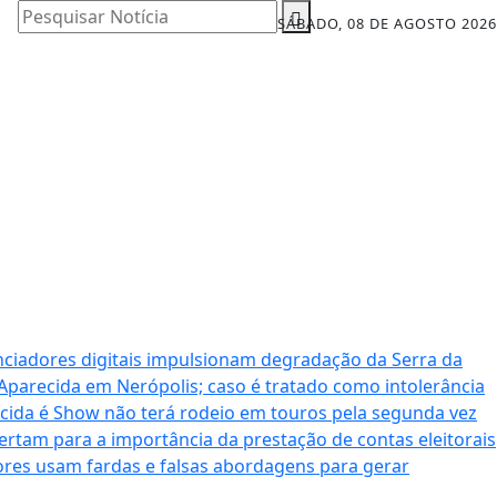
Pesquisar Notícia
SÁBADO, 08 DE AGOSTO 2026
nciadores digitais impulsionam degradação da Serra da
 Aparecida em Nerópolis; caso é tratado como intolerância
cida é Show não terá rodeio em touros pela segunda vez
ertam para a importância da prestação de contas eleitorais
dores usam fardas e falsas abordagens para gerar