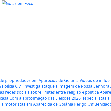
 de propriedades em Aparecida de Goiânia
Vídeos de influe
a
Polícia Civil investiga ataque a imagem de Nossa Senhora
redes sociais sobre limites entre religião e política
Apare
 casa
Com a aproximação das Eleições 2026, especialistas al
 a motoristas em Aparecida de Goiânia
Perigo: Influencia