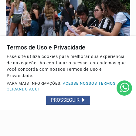
Termos de Uso e Privacidade
Esse site utiliza cookies para melhorar sua experiência
EDUCAÇÃO
de navegação. Ao continuar o acesso, entendemos que
Saeb 2025: Brasil recupera nível pré-pandemia,
você concorda com nossos Termos de Uso e
mas ainda tem gargalos
Privacidade.
Os resultados nas avaliações do Sistema de Avaliação da
PARA MAIS INFORMAÇÕES,
ACESSE NOSSOS TERMOS
Educação Básica (Saeb) 2025, divulgados nesta...
CLICANDO AQUI
PROSSEGUIR