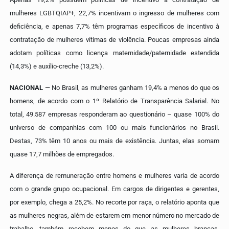
mulheres LGBTQIAP+, 22,7% incentivam o ingresso de mulheres com
deficiência, e apenas 7,7% têm programas específicos de incentivo à
contratação de mulheres vítimas de violência. Poucas empresas ainda
adotam políticas como licença maternidade/paternidade estendida
(14,3%) e auxílio-creche (13,2%).
NACIONAL
— No Brasil, as mulheres ganham 19,4% a menos do que os
homens, de acordo com o 1º Relatório de Transparência Salarial. No
total, 49.587 empresas responderam ao questionário – quase 100% do
universo de companhias com 100 ou mais funcionários no Brasil.
Destas, 73% têm 10 anos ou mais de existência. Juntas, elas somam
quase 17,7 milhões de empregados.
A diferença de remuneração entre homens e mulheres varia de acordo
com o grande grupo ocupacional. Em cargos de dirigentes e gerentes,
por exemplo, chega a 25,2%.
No recorte por raça, o relatório aponta que
as mulheres negras, além de estarem em menor número no mercado de
trabalho, também recebem menos do que as mulheres brancas.