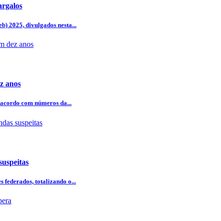
argalos
b) 2025, divulgados nesta...
z anos
 acordo com números da...
uspeitas
 federados, totalizando o...