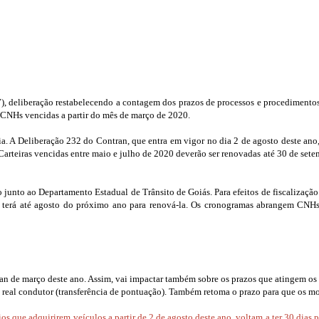
, deliberação restabelecendo a contagem dos prazos de processos e procedimentos r
CNHs vencidas a partir do mês de março de 2020.
. A Deliberação 232 do Contran, que entra em vigor no dia 2 de agosto deste an
Carteiras vencidas entre maio e julho de 2020 deverão ser renovadas até 30 de set
nto ao Departamento Estadual de Trânsito de Goiás. Para efeitos de fiscalização de
erá até agosto do próximo ano para renová-la. Os cronogramas abrangem CNHs, 
ran de março deste ano. Assim, vai impactar também sobre os prazos que atingem os 
de real condutor (transferência de pontuação). Também retoma o prazo para que os m
 que adquirirem veículos a partir de 2 de agosto deste ano, voltam a ter 30 dias pa