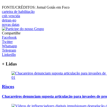
FONTE/CRÉDITOS:
Jornal Goiás em Foco
carteira de habilitação
cnh vencida
detran-go
novas datas
Compartilhe
Facebook
Twitter
Whatsapp
Telegram
LinkedIn
+ Lidas
01
Riscos
Chacareiros denunciam suposta articulação para invasões de pr