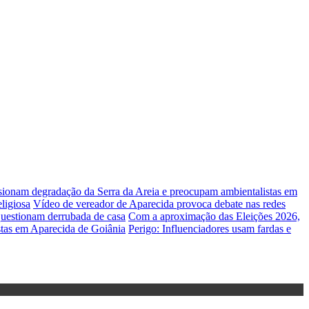
lsionam degradação da Serra da Areia e preocupam ambientalistas em
ligiosa
Vídeo de vereador de Aparecida provoca debate nas redes
uestionam derrubada de casa
Com a aproximação das Eleições 2026,
stas em Aparecida de Goiânia
Perigo: Influenciadores usam fardas e