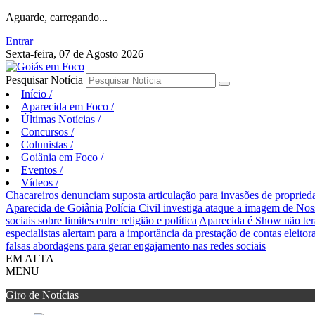
Aguarde, carregando...
Entrar
Sexta-feira, 07 de Agosto 2026
Pesquisar Notícia
Início
/
Aparecida em Foco
/
Últimas Notícias
/
Concursos
/
Colunistas
/
Goiânia em Foco
/
Eventos
/
Vídeos
/
Chacareiros denunciam suposta articulação para invasões de proprie
Aparecida de Goiânia
Polícia Civil investiga ataque a imagem de Nos
sociais sobre limites entre religião e política
Aparecida é Show não ter
especialistas alertam para a importância da prestação de contas eleitora
falsas abordagens para gerar engajamento nas redes sociais
EM ALTA
MENU
Giro de Notícias