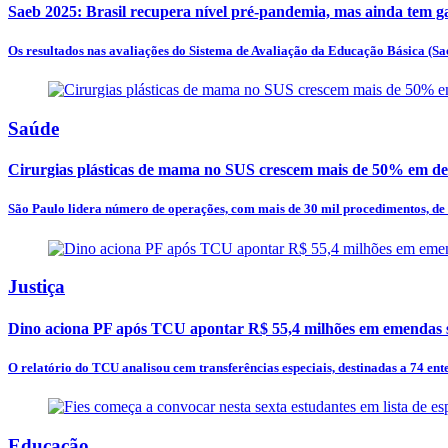
Saeb 2025: Brasil recupera nível pré-pandemia, mas ainda tem g
Os resultados nas avaliações do Sistema de Avaliação da Educação Básica (Sae
Saúde
Cirurgias plásticas de mama no SUS crescem mais de 50% em de
São Paulo lidera número de operações, com mais de 30 mil procedimentos, de
Justiça
Dino aciona PF após TCU apontar R$ 55,4 milhões em emendas s
O relatório do TCU analisou cem transferências especiais, destinadas a 74 entes
Educação