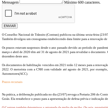
Mensagem
Máximo 600 caracteres.
ENVIAR
O Conselho Nacional de Trânsito (Contran) publicou na última sexta-feira (23/07)
Também divulgou um cronograma estabelecendo data limite para a renovação de 
Os prazos estavam suspensos desde o ano passado devido ao período de pandemia
março e abril de 2020 têm até 31 de agosto de 2021 para revalidar o documento. 
dezembro deste ano.
Os documentos de habilitação vencidos em 2021 terão 12 meses para a renovação ju
2022.
O motorista com a CNH com validade até agosto de 2021, por exemplo, t
Automotores(ACC).
Prazos recursais
Na prática, a deliberação publicada no dia (23/07) revoga a Portaria 206 do Cont
Goiás. Ela restabelece o prazo para a apresentação de defesa prévia e indicação 
O Contran também determinou a retomada da multa de recibo. Ou seja, proprietários