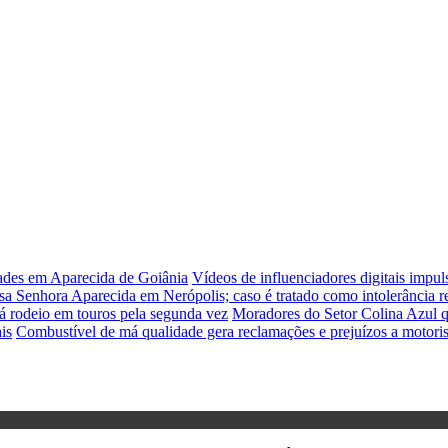
dades em Aparecida de Goiânia
Vídeos de influenciadores digitais impu
sa Senhora Aparecida em Nerópolis; caso é tratado como intolerância re
á rodeio em touros pela segunda vez
Moradores do Setor Colina Azul q
is
Combustível de má qualidade gera reclamações e prejuízos a motori