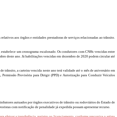
elativos aos órgãos e entidades prestadoras de serviços relacionadas ao trânsito.
o, estabelece um cronograma escalonado.
Os condutores com CNHs vencidas entre
embro deste ano. Já habilitações vencidas em dezembro de 2020 podem circular até
 trânsito, a carteira vencida neste ano terá validade até o mês de aniversário em
Permissão Provisória para Dirigir (PPD) e Autorização para Conduzir Veículos
infratores autuados por órgãos executivos de trânsito ou rodoviários do Estado de
otoristas com notificação de penalidade já expedida possam apresentar recurso.
ra efetuar a transferência, registro ou licenciamento, conforme preconiza o artigo