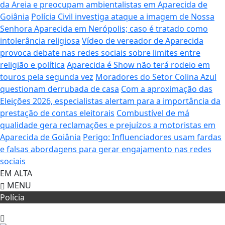
da Areia e preocupam ambientalistas em Aparecida de
Goiânia
Polícia Civil investiga ataque a imagem de Nossa
Senhora Aparecida em Nerópolis; caso é tratado como
intolerância religiosa
Vídeo de vereador de Aparecida
provoca debate nas redes sociais sobre limites entre
religião e política
Aparecida é Show não terá rodeio em
touros pela segunda vez
Moradores do Setor Colina Azul
questionam derrubada de casa
Com a aproximação das
Eleições 2026, especialistas alertam para a importância da
prestação de contas eleitorais
Combustível de má
qualidade gera reclamações e prejuízos a motoristas em
Aparecida de Goiânia
Perigo: Influenciadores usam fardas
e falsas abordagens para gerar engajamento nas redes
sociais
EM ALTA
MENU
Polícia