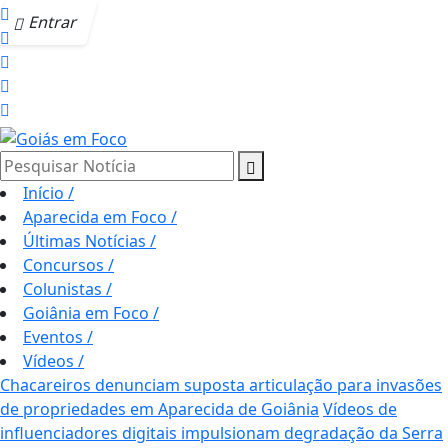
Entrar
Pesquisar Notícia
Início
/
Aparecida em Foco
/
Últimas Notícias
/
Concursos
/
Colunistas
/
Goiânia em Foco
/
Eventos
/
Vídeos
/
Chacareiros denunciam suposta articulação para invasões
de propriedades em Aparecida de Goiânia
Vídeos de
influenciadores digitais impulsionam degradação da Serra