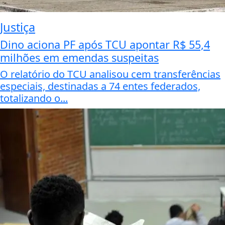
Justiça
Dino aciona PF após TCU apontar R$ 55,4
milhões em emendas suspeitas
O relatório do TCU analisou cem transferências
especiais, destinadas a 74 entes federados,
totalizando o...