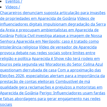
Eventos
/
Vídeos
/
Chacareiros denunciam suposta articulação para invasões
de propriedades em Aparecida de Goiânia
Vídeos de
influenciadores digitais impulsionam degradação da Serra
da Areia e preocupam ambientalistas em Aparecida de
Goiânia
Polícia Civil investiga ataque a imagem de Nossa
Senhora Aparecida em Nerópolis; caso é tratado como
intolerância religiosa
Vídeo de vereador de Aparecida
provoca debate nas redes sociais sobre limites entre
religião e política
Aparecida é Show não terá rodeio em
touros pela segunda vez
Moradores do Setor Colina Azul
questionam derrubada de casa
Com a aproximação das
Eleições 2026, especialistas alertam para a importância da
prestação de contas eleitorais
Combustível de má
qualidade gera reclamações e prejuízos a motoristas em
Aparecida de Goiânia
Perigo: Influenciadores usam fardas
e falsas abordagens para gerar engajamento nas redes
sociais