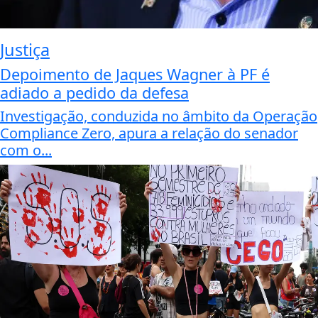
Justiça
Depoimento de Jaques Wagner à PF é
adiado a pedido da defesa
Investigação, conduzida no âmbito da Operação
Compliance Zero, apura a relação do senador
com o...