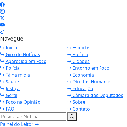
Navegue
Início
Esporte
Giro de Notícias
Política
Aparecida em Foco
Cidades
Polícia
Entorno em Foco
Tá na mídia
Economia
Saúde
Direitos Humanos
Justiça
Educação
Geral
Câmara dos Deputados
Foco na Opinião
Sobre
FAQ
Contato
Pesquisar Notícia
Painel do Leitor