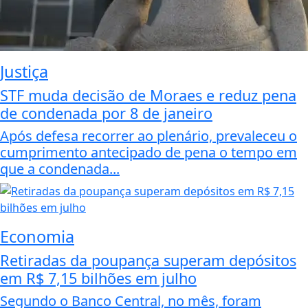
Justiça
STF muda decisão de Moraes e reduz pena
de condenada por 8 de janeiro
Após defesa recorrer ao plenário, prevaleceu o
cumprimento antecipado de pena o tempo em
que a condenada...
Economia
Retiradas da poupança superam depósitos
em R$ 7,15 bilhões em julho
Segundo o Banco Central, no mês, foram