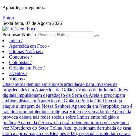
Aguarde, carregando...
Entrar
Sexta-feira, 07 de Agosto 2026
Pesquisar Notícia
Início
/
Aparecida em Foco
/
Últimas Notícias
/
Concursos
/
Colunistas
/
Goiânia em Foco
/
Eventos
/
Vídeos
/
Chacareiros denunciam suposta articulação para invasões de
propriedades em Aparecida de Goiânia
Vídeos de influenciadores
digitais impulsionam degradação da Serra da Areia e preocupam
ambientalistas em Aparecida de Goiânia
Polícia Civil investiga
ataque a imagem de Nossa Senhora Aparecida em Nerópolis; caso é
tratado como intolerância religiosa
Vídeo de vereador de Aparecida
provoca debate nas redes sociais sobre limites entre religião e
política
Aparecida é Show não terá rodeio em touros pela segunda
vez
Moradores do Setor Colina Azul questionam derrubada de casa
Com a aproximação das Eleições 2026, especialistas alertam para a