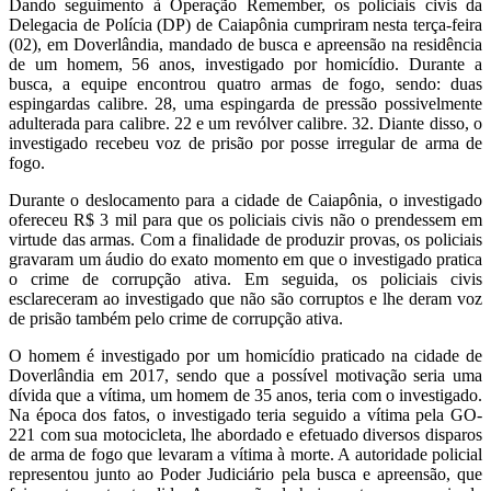
Dando seguimento à Operação Remember, os policiais civis da
Delegacia de Polícia (DP) de Caiapônia cumpriram nesta terça-feira
(02), em Doverlândia, mandado de busca e apreensão na residência
de um homem, 56 anos, investigado por homicídio. Durante a
busca, a equipe encontrou quatro armas de fogo, sendo: duas
espingardas calibre. 28, uma espingarda de pressão possivelmente
adulterada para calibre. 22 e um revólver calibre. 32. Diante disso, o
investigado recebeu voz de prisão por posse irregular de arma de
fogo.
Durante o deslocamento para a cidade de Caiapônia, o investigado
ofereceu R$ 3 mil para que os policiais civis não o prendessem em
virtude das armas. Com a finalidade de produzir provas, os policiais
gravaram um áudio do exato momento em que o investigado pratica
o crime de corrupção ativa. Em seguida, os policiais civis
esclareceram ao investigado que não são corruptos e lhe deram voz
de prisão também pelo crime de corrupção ativa.
O homem é investigado por um homicídio praticado na cidade de
Doverlândia em 2017, sendo que a possível motivação seria uma
dívida que a vítima, um homem de 35 anos, teria com o investigado.
Na época dos fatos, o investigado teria seguido a vítima pela GO-
221 com sua motocicleta, lhe abordado e efetuado diversos disparos
de arma de fogo que levaram a vítima à morte. A autoridade policial
representou junto ao Poder Judiciário pela busca e apreensão, que