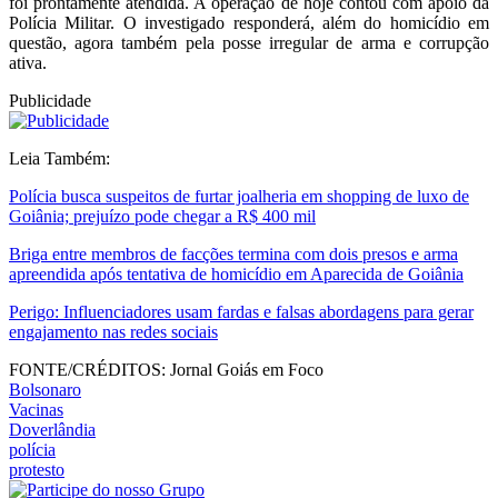
foi prontamente atendida. A operação de hoje contou com apoio da
Polícia Militar. O investigado responderá, além do homicídio em
questão, agora também pela posse irregular de arma e corrupção
ativa.
Publicidade
Leia Também:
Polícia busca suspeitos de furtar joalheria em shopping de luxo de
Goiânia; prejuízo pode chegar a R$ 400 mil
Briga entre membros de facções termina com dois presos e arma
apreendida após tentativa de homicídio em Aparecida de Goiânia
Perigo: Influenciadores usam fardas e falsas abordagens para gerar
engajamento nas redes sociais
FONTE/CRÉDITOS:
Jornal Goiás em Foco
Bolsonaro
Vacinas
Doverlândia
polícia
protesto