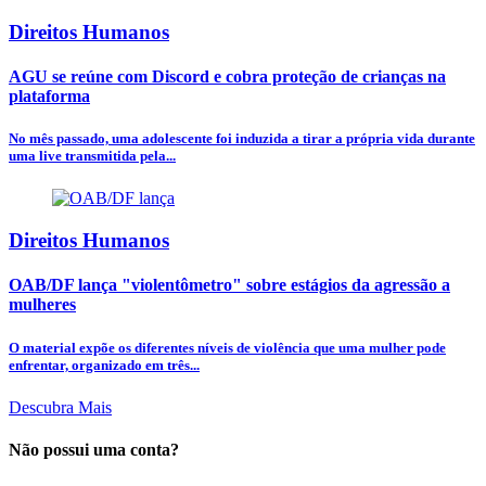
Direitos Humanos
AGU se reúne com Discord e cobra proteção de crianças na
plataforma
No mês passado, uma adolescente foi induzida a tirar a própria vida durante
uma live transmitida pela...
Direitos Humanos
OAB/DF lança "violentômetro" sobre estágios da agressão a
mulheres
O material expõe os diferentes níveis de violência que uma mulher pode
enfrentar, organizado em três...
Descubra Mais
Não possui uma conta?