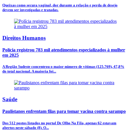
Queixas como secura vaginal, dor durante a relação e perda de desejo
devem ser investigadas e tratadas.
Direitos Humanos
Polícia registrou 783 mil atendimentos especializados à mulher
em 2025
A Região Sudeste concentrou o maior número de vítimas (125.769), 47,8%
do total nacional. A maioria foi...
Saúde
Paulistanos enfrentam filas para tomar vacina contra sarampo
Dos 512 postos listados no portal De Olho Na Fila, apenas 62 estavam
abertos neste sábado (8). O...