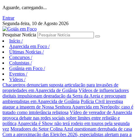
Aguarde, carregando...
Entrar
Segunda-feira, 10 de Agosto 2026
Pesquisar Notícia
Início
/
Aparecida em Foco
/
Últimas Notícias
/
Concursos
/
Colunistas
/
Goiânia em Foco
/
Eventos
/
Vídeos
/
Chacareiros denunciam suposta articulação para invasões de
propriedades em Aparecida de Goiânia
Vídeos de influenciadores
digitais impulsionam degradação da Serra da Areia e preocupam
ambientalistas em Aparecida de Goiânia
Polícia Civil investiga
ataque a imagem de Nossa Senhora Aparecida em Nerópolis; caso é
tratado como intolerância religiosa
Vídeo de vereador de Aparecida
provoca debate nas redes sociais sobre limites entre religião e
política
Aparecida é Show não terá rodeio em touros pela segunda
vez
Moradores do Setor Colina Azul questionam derrubada de casa
Com a aproximação das Eleições 2026, especialistas alertam para a