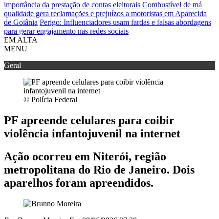
importância da prestação de contas eleitorais
Combustível de má
qualidade gera reclamações e prejuízos a motoristas em Aparecida
de Goiânia
Perigo: Influenciadores usam fardas e falsas abordagens
para gerar engajamento nas redes sociais
EM ALTA
MENU
Geral
© Polícia Federal
PF apreende celulares para coibir
violência infantojuvenil na internet
Ação ocorreu em Niterói, região
metropolitana do Rio de Janeiro. Dois
aparelhos foram apreendidos.