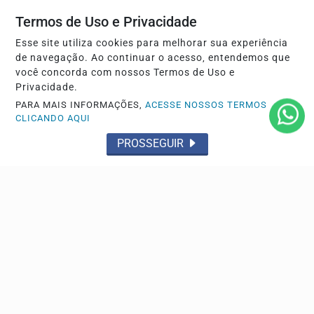
JUSTIÇA
Termos de Uso e Privacidade
Bolsonaro pede ao STF para receber os filhos no
Dia dos Pais
Esse site utiliza cookies para melhorar sua experiência
de navegação. Ao continuar o acesso, entendemos que
Proibido de receber visitas até 17 de agosto, ex-presidente
você concorda com nossos Termos de Uso e
argumenta que encontro terá caráter...
Privacidade.
PARA MAIS INFORMAÇÕES,
ACESSE NOSSOS TERMOS
CLICANDO AQUI
PROSSEGUIR
POLÍTICA
Atitude irresponsável, diz Lula após revogação de
visto de embaixadora