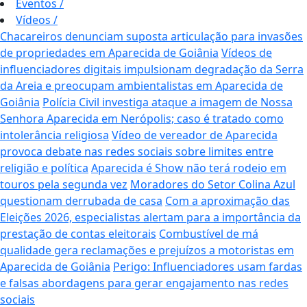
Eventos
/
Vídeos
/
Chacareiros denunciam suposta articulação para invasões
de propriedades em Aparecida de Goiânia
Vídeos de
influenciadores digitais impulsionam degradação da Serra
da Areia e preocupam ambientalistas em Aparecida de
Goiânia
Polícia Civil investiga ataque a imagem de Nossa
Senhora Aparecida em Nerópolis; caso é tratado como
intolerância religiosa
Vídeo de vereador de Aparecida
provoca debate nas redes sociais sobre limites entre
religião e política
Aparecida é Show não terá rodeio em
touros pela segunda vez
Moradores do Setor Colina Azul
questionam derrubada de casa
Com a aproximação das
Eleições 2026, especialistas alertam para a importância da
prestação de contas eleitorais
Combustível de má
qualidade gera reclamações e prejuízos a motoristas em
Aparecida de Goiânia
Perigo: Influenciadores usam fardas
e falsas abordagens para gerar engajamento nas redes
sociais