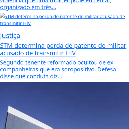
violência que uma mulher pode enfrentar,
organizado em três...
Justiça
STM determina perda de patente de militar
acusado de transmitir HIV
Segundo-tenente reformado ocultou de ex-
companheiras que era soropositivo. Defesa
disse que conduta diz...