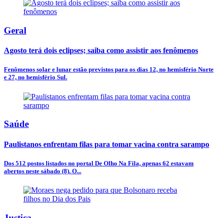
Geral
Agosto terá dois eclipses; saiba como assistir aos fenômenos
Fenômenos solar e lunar estão previstos para os dias 12, no hemisfério Norte
e 27, no hemisfério Sul.
Saúde
Paulistanos enfrentam filas para tomar vacina contra sarampo
Dos 512 postos listados no portal De Olho Na Fila, apenas 62 estavam
abertos neste sábado (8). O...
Justiça