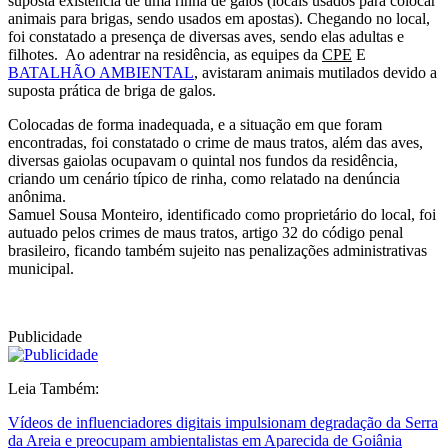
suposta existência de uma rinha de galos (locais usados para colocar
animais para brigas, sendo usados em apostas). Chegando no local,
foi constatado a presença de diversas aves, sendo elas adultas e
filhotes. Ao adentrar na residência, as equipes da
CPE
E
BATALHÃO AMBIENTAL
, avistaram animais mutilados devido a
suposta prática de briga de galos.
Colocadas de forma inadequada, e a situação em que foram
encontradas, foi constatado o crime de maus tratos, além das aves,
diversas gaiolas ocupavam o quintal nos fundos da residência,
criando um cenário típico de rinha, como relatado na denúncia
anônima.
Samuel Sousa Monteiro, identificado como proprietário do local, foi
autuado pelos crimes de maus tratos, artigo 32 do código penal
brasileiro, ficando também sujeito nas penalizações administrativas
municipal.
Publicidade
Leia Também:
Vídeos de influenciadores digitais impulsionam degradação da Serra
da Areia e preocupam ambientalistas em Aparecida de Goiânia