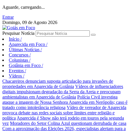
Aguarde, carregando...
Entrar
Domingo, 09 de Agosto 2026
Pesquisar Notícia
Início
/
Aparecida em Foco
/
Últimas Notícias
/
Concursos
/
Colunistas
/
Goiânia em Foco
/
Eventos
/
Vídeos
/
Chacareiros denunciam suposta articulação para invasões de
propriedades em Aparecida de Goiânia
Vídeos de influenciadores
digitais impulsionam degradação da Serra da Areia e preocupam
ambientalistas em Aparecida de Goiânia
Polícia Civil investiga
ataque a imagem de Nossa Senhora Aparecida em Nerópolis; caso é
tratado como intolerância religiosa
Vídeo de vereador de Aparecida
provoca debate nas redes sociais sobre limites entre religião e
política
Aparecida é Show não terá rodeio em touros pela segunda
vez
Moradores do Setor Colina Azul questionam derrubada de casa
Com a aproximação das Eleições 2026, especialistas alertam para a