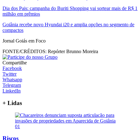
Dia dos Pais: campanha do Buriti Shopping vai sortear mais de R$ 1
milhão em prêmios
Goiânia recebe novo Hyundai i20 e amplia opções no segmento de
compactos
Jornal Goiás em Foco
FONTE/CRÉDITOS:
Repórter Brunno Moreira
Compartilhe
Facebook
Twitter
Whatsapp
Telegram
LinkedIn
+ Lidas
01
Riscos