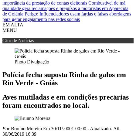
importância da prestação de contas eleitorais
Combustível de má
qualidade gera reclamações e prejuízos a motoristas em Aparecida
de Goiânia
Perigo: Influenciadores usam fardas e falsas abordagens
para gerar engajamento nas redes sociais
EM ALTA
MENU
Giro de Notícias
Photo Divulgação
Polícia fecha suposta Rinha de galos em
Rio Verde - Goiás
Aves mutiladas e em condições precárias
foram encontrados no local.
Por
Brunno Moreira
Em 30/11/-0001 00:00
- Atualizado
- Atl.
30/06/2019 16:39