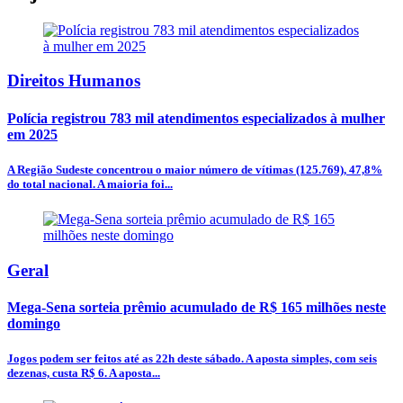
Direitos Humanos
Polícia registrou 783 mil atendimentos especializados à mulher
em 2025
A Região Sudeste concentrou o maior número de vítimas (125.769), 47,8%
do total nacional. A maioria foi...
Geral
Mega-Sena sorteia prêmio acumulado de R$ 165 milhões neste
domingo
Jogos podem ser feitos até as 22h deste sábado. A aposta simples, com seis
dezenas, custa R$ 6. A aposta...