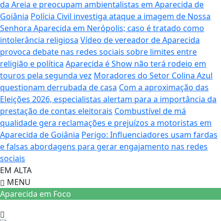
da Areia e preocupam ambientalistas em Aparecida de
Goiânia
Polícia Civil investiga ataque a imagem de Nossa
Senhora Aparecida em Nerópolis; caso é tratado como
intolerância religiosa
Vídeo de vereador de Aparecida
provoca debate nas redes sociais sobre limites entre
religião e política
Aparecida é Show não terá rodeio em
touros pela segunda vez
Moradores do Setor Colina Azul
questionam derrubada de casa
Com a aproximação das
Eleições 2026, especialistas alertam para a importância da
prestação de contas eleitorais
Combustível de má
qualidade gera reclamações e prejuízos a motoristas em
Aparecida de Goiânia
Perigo: Influenciadores usam fardas
e falsas abordagens para gerar engajamento nas redes
sociais
EM ALTA
MENU
Aparecida em Foco