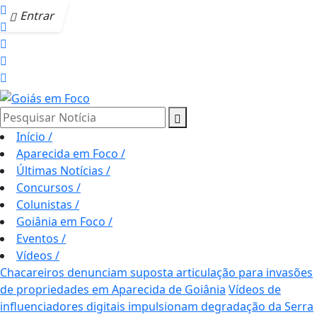
Entrar
Pesquisar Notícia
Início
/
Aparecida em Foco
/
Últimas Notícias
/
Concursos
/
Colunistas
/
Goiânia em Foco
/
Eventos
/
Vídeos
/
Chacareiros denunciam suposta articulação para invasões
de propriedades em Aparecida de Goiânia
Vídeos de
influenciadores digitais impulsionam degradação da Serra