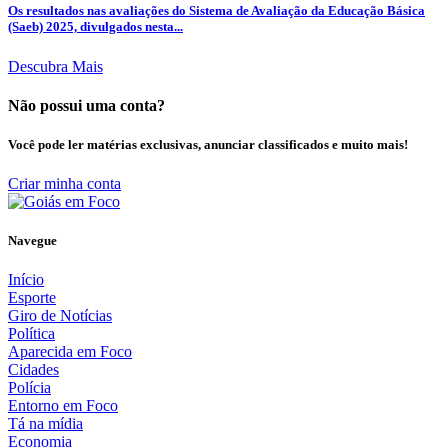
Os resultados nas avaliações do Sistema de Avaliação da Educação Básica
(Saeb) 2025, divulgados nesta...
Descubra Mais
Não possui uma conta?
Você pode ler matérias exclusivas, anunciar classificados e muito mais!
Criar minha conta
Navegue
Início
Esporte
Giro de Notícias
Política
Aparecida em Foco
Cidades
Polícia
Entorno em Foco
Tá na mídia
Economia