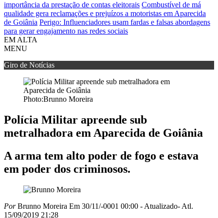
importância da prestação de contas eleitorais
Combustível de má
qualidade gera reclamações e prejuízos a motoristas em Aparecida
de Goiânia
Perigo: Influenciadores usam fardas e falsas abordagens
para gerar engajamento nas redes sociais
EM ALTA
MENU
Giro de Notícias
Photo:Brunno Moreira
Polícia Militar apreende sub
metralhadora em Aparecida de Goiânia
A arma tem alto poder de fogo e estava
em poder dos criminosos.
Por
Brunno Moreira
Em 30/11/-0001 00:00
- Atualizado
- Atl.
15/09/2019 21:28