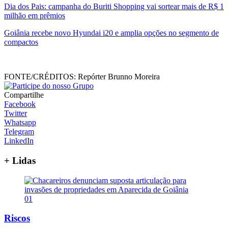
Dia dos Pais: campanha do Buriti Shopping vai sortear mais de R$ 1
milhão em prêmios
Goiânia recebe novo Hyundai i20 e amplia opções no segmento de
compactos
FONTE/CRÉDITOS:
Repórter Brunno Moreira
Compartilhe
Facebook
Twitter
Whatsapp
Telegram
LinkedIn
+ Lidas
01
Riscos