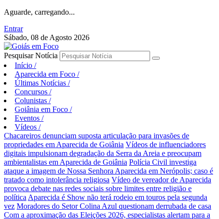
Aguarde, carregando...
Entrar
Sábado, 08 de Agosto 2026
Pesquisar Notícia
Início
/
Aparecida em Foco
/
Últimas Notícias
/
Concursos
/
Colunistas
/
Goiânia em Foco
/
Eventos
/
Vídeos
/
Chacareiros denunciam suposta articulação para invasões de
propriedades em Aparecida de Goiânia
Vídeos de influenciadores
digitais impulsionam degradação da Serra da Areia e preocupam
ambientalistas em Aparecida de Goiânia
Polícia Civil investiga
ataque a imagem de Nossa Senhora Aparecida em Nerópolis; caso é
tratado como intolerância religiosa
Vídeo de vereador de Aparecida
provoca debate nas redes sociais sobre limites entre religião e
política
Aparecida é Show não terá rodeio em touros pela segunda
vez
Moradores do Setor Colina Azul questionam derrubada de casa
Com a aproximação das Eleições 2026, especialistas alertam para a