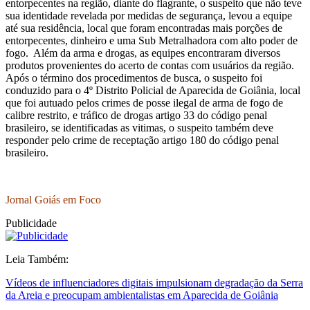
entorpecentes na região, diante do flagrante, o suspeito que não teve
sua identidade revelada por medidas de segurança, levou a equipe
até sua residência, local que foram encontradas mais porções de
entorpecentes, dinheiro e uma Sub Metralhadora com alto poder de
fogo. Além da arma e drogas, as equipes encontraram diversos
produtos provenientes do acerto de contas com usuários da região.
Após o término dos procedimentos de busca, o suspeito foi
conduzido para o 4º Distrito Policial de Aparecida de Goiânia, local
que foi autuado pelos crimes de posse ilegal de arma de fogo de
calibre restrito, e tráfico de drogas artigo 33 do código penal
brasileiro, se identificadas as vitimas, o suspeito também deve
responder pelo crime de receptação artigo 180 do código penal
brasileiro.
Jornal Goiás em Foco
Publicidade
Leia Também:
Vídeos de influenciadores digitais impulsionam degradação da Serra
da Areia e preocupam ambientalistas em Aparecida de Goiânia