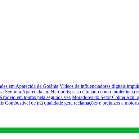
dades em Aparecida de Goiânia
Vídeos de influenciadores digitais impu
sa Senhora Aparecida em Nerópolis; caso é tratado como intolerância re
á rodeio em touros pela segunda vez
Moradores do Setor Colina Azul q
is
Combustível de má qualidade gera reclamações e prejuízos a motori