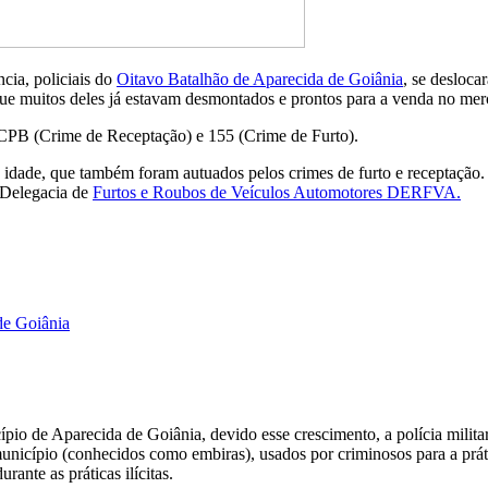
cia, policiais do
Oitavo Batalhão de Aparecida de Goiânia
, se desloca
o que muitos deles já estavam desmontados e prontos para a venda no me
o CPB (Crime de Receptação) e 155 (Crime de Furto).
idade, que também foram autuados pelos crimes de furto e receptação. 
 Delegacia de
Furtos e Roubos de Veículos Automotores DERFVA.
de Goiânia
ípio de Aparecida de Goiânia, devido esse crescimento, a polícia milit
o município (conhecidos como embiras), usados por criminosos para a prá
rante as práticas ilícitas.