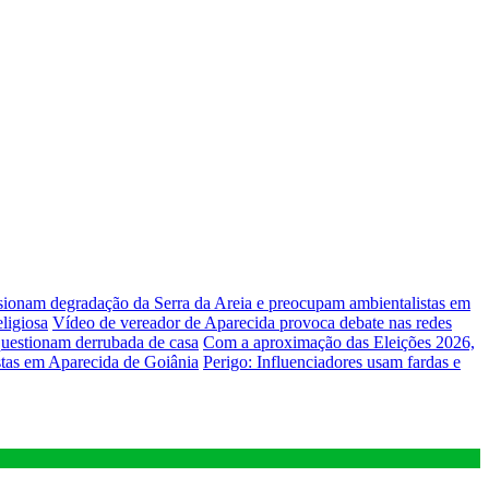
lsionam degradação da Serra da Areia e preocupam ambientalistas em
ligiosa
Vídeo de vereador de Aparecida provoca debate nas redes
uestionam derrubada de casa
Com a aproximação das Eleições 2026,
stas em Aparecida de Goiânia
Perigo: Influenciadores usam fardas e