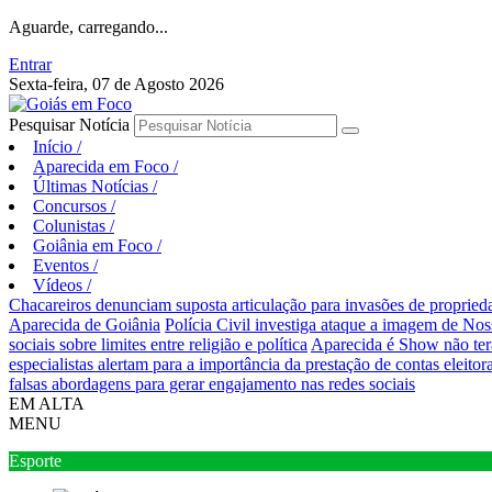
Aguarde, carregando...
Entrar
Sexta-feira, 07 de Agosto 2026
Pesquisar Notícia
Início
/
Aparecida em Foco
/
Últimas Notícias
/
Concursos
/
Colunistas
/
Goiânia em Foco
/
Eventos
/
Vídeos
/
Chacareiros denunciam suposta articulação para invasões de proprie
Aparecida de Goiânia
Polícia Civil investiga ataque a imagem de Nos
sociais sobre limites entre religião e política
Aparecida é Show não ter
especialistas alertam para a importância da prestação de contas eleitora
falsas abordagens para gerar engajamento nas redes sociais
EM ALTA
MENU
Esporte