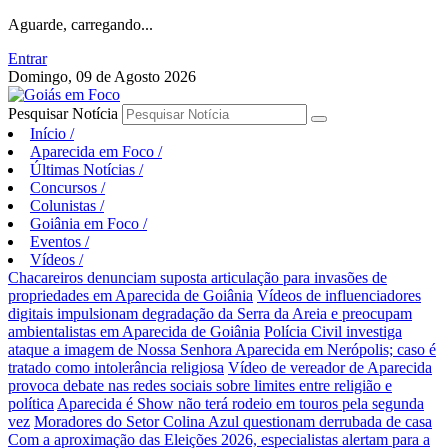
Aguarde, carregando...
Entrar
Domingo, 09 de Agosto 2026
Pesquisar Notícia
Início
/
Aparecida em Foco
/
Últimas Notícias
/
Concursos
/
Colunistas
/
Goiânia em Foco
/
Eventos
/
Vídeos
/
Chacareiros denunciam suposta articulação para invasões de
propriedades em Aparecida de Goiânia
Vídeos de influenciadores
digitais impulsionam degradação da Serra da Areia e preocupam
ambientalistas em Aparecida de Goiânia
Polícia Civil investiga
ataque a imagem de Nossa Senhora Aparecida em Nerópolis; caso é
tratado como intolerância religiosa
Vídeo de vereador de Aparecida
provoca debate nas redes sociais sobre limites entre religião e
política
Aparecida é Show não terá rodeio em touros pela segunda
vez
Moradores do Setor Colina Azul questionam derrubada de casa
Com a aproximação das Eleições 2026, especialistas alertam para a