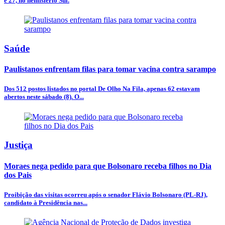
e 27, no hemisfério Sul.
Saúde
Paulistanos enfrentam filas para tomar vacina contra sarampo
Dos 512 postos listados no portal De Olho Na Fila, apenas 62 estavam
abertos neste sábado (8). O...
Justiça
Moraes nega pedido para que Bolsonaro receba filhos no Dia
dos Pais
Proibição das visitas ocorreu após o senador Flávio Bolsonaro (PL-RJ),
candidato à Presidência nas...