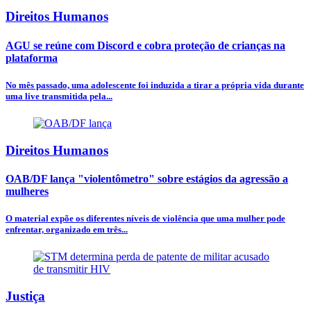
Direitos Humanos
AGU se reúne com Discord e cobra proteção de crianças na
plataforma
No mês passado, uma adolescente foi induzida a tirar a própria vida durante
uma live transmitida pela...
Direitos Humanos
OAB/DF lança "violentômetro" sobre estágios da agressão a
mulheres
O material expõe os diferentes níveis de violência que uma mulher pode
enfrentar, organizado em três...
Justiça