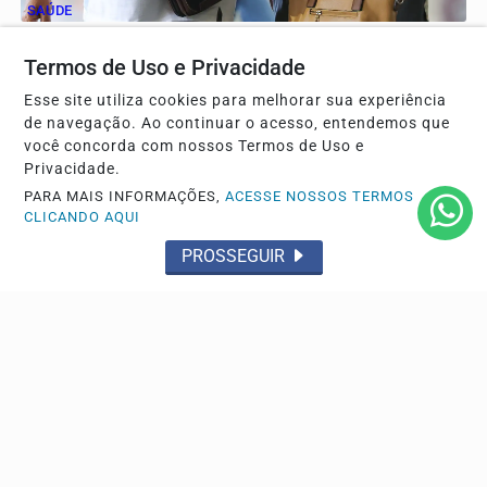
SAÚDE
Queixas sexuais na menopausa têm tratamento,
Termos de Uso e Privacidade
diz especialista
Queixas como secura vaginal, dor durante a relação e
Esse site utiliza cookies para melhorar sua experiência
perda de desejo devem ser investigadas e tratadas.
de navegação. Ao continuar o acesso, entendemos que
você concorda com nossos Termos de Uso e
Privacidade.
PARA MAIS INFORMAÇÕES,
ACESSE NOSSOS TERMOS
GERAL
CLICANDO AQUI
Bolão de Fortaleza leva prêmio de R$ 164 milhões
PROSSEGUIR
da Mega-Sena
Os números sorteados foram: 02, 05, 10, 35, 40 e 53.
Próximo concurso será na terça-feira.
Descubra Mais