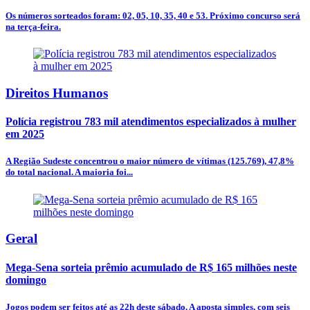
Os números sorteados foram: 02, 05, 10, 35, 40 e 53. Próximo concurso será
na terça-feira.
Direitos Humanos
Polícia registrou 783 mil atendimentos especializados à mulher
em 2025
A Região Sudeste concentrou o maior número de vítimas (125.769), 47,8%
do total nacional. A maioria foi...
Geral
Mega-Sena sorteia prêmio acumulado de R$ 165 milhões neste
domingo
Jogos podem ser feitos até as 22h deste sábado. A aposta simples, com seis