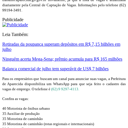
diariamente pela Central de Captação de Vagas. Informações pelo telefone (62)
99194-3491.
Publicidade
Leia Também:
Retiradas da poupança superam depósitos em R$ 7,15 bilhões em
julho
Ninguém acerta Mega-Sena; prêmio acumula para R$ 165 milhões
Balança comercial de julho tem superávit de US$ 7 bilhões
Para os empresários que buscam um canal para anunciar suas vagas, a Prefeitura
de Aparecida disponibiliza um WhatsApp para que seja feito o cadastro das
vagas de emprego. O telefone é
(62) 9 9297-4113.
Confira as vagas:
40 Motorista de ônibus urbano
35 Auxiliar de produção
35 Motorista de caminhão
35 Motorista de caminhão (rotas regionais e internacionais)