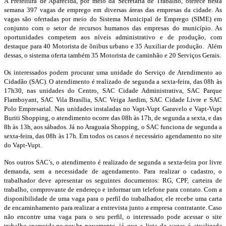
A Prefeitura de Aparecida, por meio da Secretaria de Trabalho, oferece nesta
semana 397 vagas de emprego em diversas áreas das empresas da cidade. As
vagas são ofertadas por meio do Sistema Municipal de Emprego (SIME) em
conjunto com o setor de recursos humanos das empresas do município. As
oportunidades competem aos níveis administrativo e de produção, com
destaque para 40 Motorista de ônibus urbano e 35 Auxiliar de produção. Além
dessas, o sistema oferta também 35 Motorista de caminhão e 20 Serviços Gerais.
Os interessados podem procurar uma unidade do Serviço de Atendimento ao
Cidadão (SAC). O atendimento é realizado de segunda a sexta-feira, das 08h às
17h30, nas unidades do Centro, SAC Cidade Administrativa, SAC Parque
Flamboyant, SAC Vila Brasília, SAC Veiga Jardim, SAC Cidade Livre e SAC
Polo Empresarial. Nas unidades instaladas no Vapt-Vupt Garavelo e Vapt-Vupt
Buriti Shopping, o atendimento ocorre das 08h às 17h, de segunda a sexta, e das
8h às 13h, aos sábados. Já no Araguaia Shopping, o SAC funciona de segunda a
sexta-feira, das 08h às 17h. Em todos os casos é necessário agendamento no site
do Vapt-Vupt.
Nos outros SAC’s, o atendimento é realizado de segunda a sexta-feira por livre
demanda, sem a necessidade de agendamento. Para realizar o cadastro, o
trabalhador deve apresentar os seguintes documentos: RG, CPF, carteira de
trabalho, comprovante de endereço e informar um telefone para contato. Com a
disponibilidade de uma vaga para o perfil do trabalhador, ele recebe uma carta
de encaminhamento para realizar a entrevista junto a empresa contratante. Caso
não encontre uma vaga para o seu perfil, o interessado pode acessar o site
trabalho.aparecida.go.gov.br novamente, já que a lista de vagas é atualizada