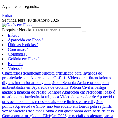
Aguarde, carregando...
Entrar
Segunda-feira, 10 de Agosto 2026
Pesquisar Notícia
Início
/
Aparecida em Foco
/
Últimas Notícias
/
Concursos
/
Colunistas
/
Goiânia em Foco
/
Eventos
/
Vídeos
/
Chacareiros denunciam suposta articulação para invasões de
propriedades em Aparecida de Goiânia
Vídeos de influenciadores
digitais impulsionam degradação da Serra da Areia e preocupam
ambientalistas em Aparecida de Goiânia
Polícia Civil investiga
ataque a imagem de Nossa Senhora Aparecida em Nerópolis; caso é
tratado como intolerância religiosa
Vídeo de vereador de Aparecida
provoca debate nas redes sociais sobre limites entre religião e
política
Aparecida é Show não terá rodeio em touros pela segunda
vez
Moradores do Setor Colina Azul questionam derrubada de casa
Com a aproximação das Eleições 2026, especialistas alertam para a