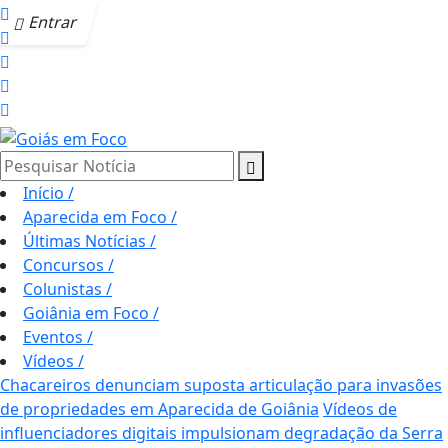
Entrar
Pesquisar Notícia
Início
/
Aparecida em Foco
/
Últimas Notícias
/
Concursos
/
Colunistas
/
Goiânia em Foco
/
Eventos
/
Vídeos
/
Chacareiros denunciam suposta articulação para invasões
de propriedades em Aparecida de Goiânia
Vídeos de
influenciadores digitais impulsionam degradação da Serra