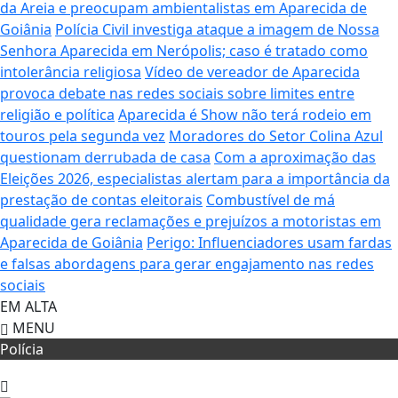
da Areia e preocupam ambientalistas em Aparecida de
Goiânia
Polícia Civil investiga ataque a imagem de Nossa
Senhora Aparecida em Nerópolis; caso é tratado como
intolerância religiosa
Vídeo de vereador de Aparecida
provoca debate nas redes sociais sobre limites entre
religião e política
Aparecida é Show não terá rodeio em
touros pela segunda vez
Moradores do Setor Colina Azul
questionam derrubada de casa
Com a aproximação das
Eleições 2026, especialistas alertam para a importância da
prestação de contas eleitorais
Combustível de má
qualidade gera reclamações e prejuízos a motoristas em
Aparecida de Goiânia
Perigo: Influenciadores usam fardas
e falsas abordagens para gerar engajamento nas redes
sociais
EM ALTA
MENU
Polícia