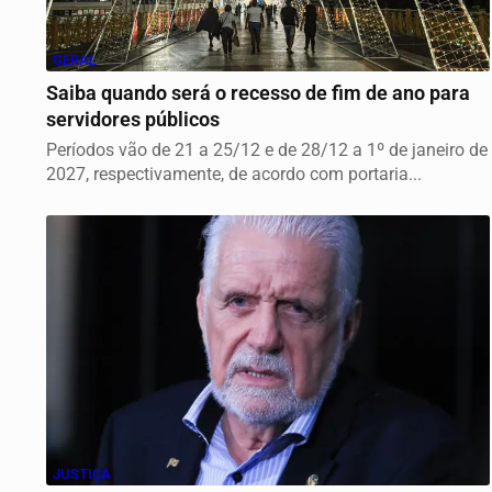
GERAL
Saiba quando será o recesso de fim de ano para
servidores públicos
Períodos vão de 21 a 25/12 e de 28/12 a 1º de janeiro de
2027, respectivamente, de acordo com portaria...
JUSTIÇA