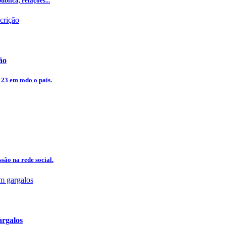
blica, relações...
ão
 23 em todo o país.
são na rede social.
argalos