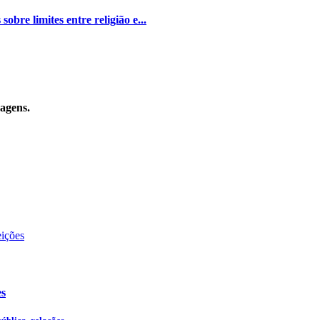
bre limites entre religião e...
sagens.
es