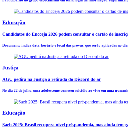
Participarão do grupo especialistas em tecnologia da informação, segurança pú
Educação
Candidatos do Encceja 2026 podem consultar o cartão de inscriç
Documento indica data, horário e local das provas, que serão aplicadas no dia
Justiça
AGU pedirá na Justiça a retirada do Discord do ar
No dia 22 de julho, uma adolescente cometeu suicídio ao vivo em uma transmis
Educação
Saeb 2025: Brasil recupera nível pré-pandemia, mas ainda tem g