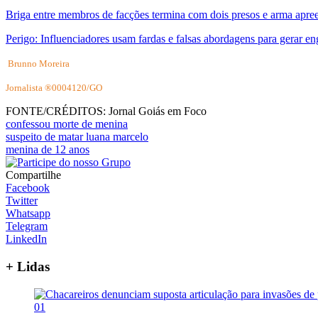
Briga entre membros de facções termina com dois presos e arma apre
Perigo: Influenciadores usam fardas e falsas abordagens para gerar en
Brunno Moreira
Jornalista ®0004120/GO
FONTE/CRÉDITOS:
Jornal Goiás em Foco
confessou morte de menina
suspeito de matar luana marcelo
menina de 12 anos
Compartilhe
Facebook
Twitter
Whatsapp
Telegram
LinkedIn
+ Lidas
01