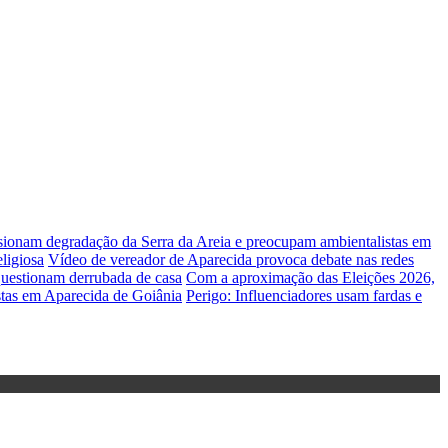
lsionam degradação da Serra da Areia e preocupam ambientalistas em
ligiosa
Vídeo de vereador de Aparecida provoca debate nas redes
uestionam derrubada de casa
Com a aproximação das Eleições 2026,
stas em Aparecida de Goiânia
Perigo: Influenciadores usam fardas e