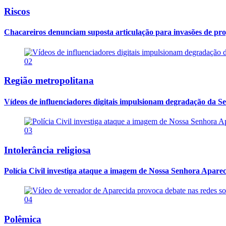
Riscos
Chacareiros denunciam suposta articulação para invasões de pr
02
Região metropolitana
Vídeos de influenciadores digitais impulsionam degradação da Se
03
Intolerância religiosa
Polícia Civil investiga ataque a imagem de Nossa Senhora Apareci
04
Polêmica