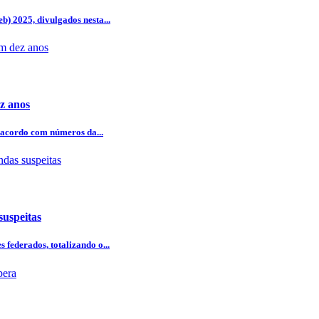
b) 2025, divulgados nesta...
z anos
 acordo com números da...
uspeitas
 federados, totalizando o...