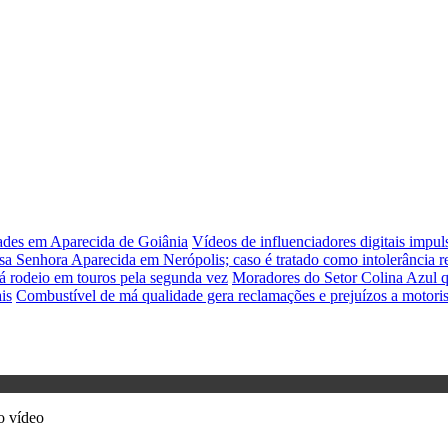
dades em Aparecida de Goiânia
Vídeos de influenciadores digitais impu
sa Senhora Aparecida em Nerópolis; caso é tratado como intolerância re
á rodeio em touros pela segunda vez
Moradores do Setor Colina Azul q
is
Combustível de má qualidade gera reclamações e prejuízos a motori