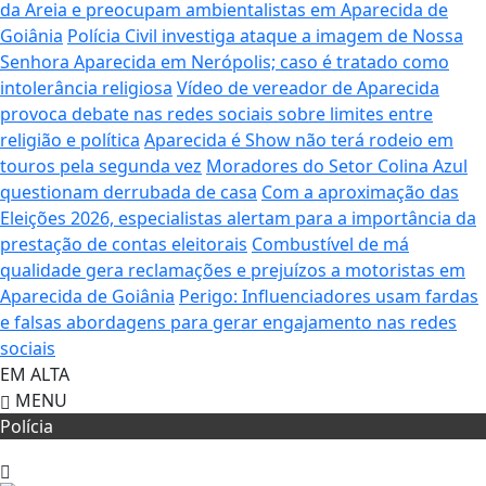
da Areia e preocupam ambientalistas em Aparecida de
Goiânia
Polícia Civil investiga ataque a imagem de Nossa
Senhora Aparecida em Nerópolis; caso é tratado como
intolerância religiosa
Vídeo de vereador de Aparecida
provoca debate nas redes sociais sobre limites entre
religião e política
Aparecida é Show não terá rodeio em
touros pela segunda vez
Moradores do Setor Colina Azul
questionam derrubada de casa
Com a aproximação das
Eleições 2026, especialistas alertam para a importância da
prestação de contas eleitorais
Combustível de má
qualidade gera reclamações e prejuízos a motoristas em
Aparecida de Goiânia
Perigo: Influenciadores usam fardas
e falsas abordagens para gerar engajamento nas redes
sociais
EM ALTA
MENU
Polícia