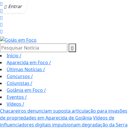
Entrar
Pesquisar Notícia
Início
/
Aparecida em Foco
/
Últimas Notícias
/
Concursos
/
Colunistas
/
Goiânia em Foco
/
Eventos
/
Vídeos
/
Chacareiros denunciam suposta articulação para invasões
de propriedades em Aparecida de Goiânia
Vídeos de
influenciadores digitais impulsionam degradação da Serra