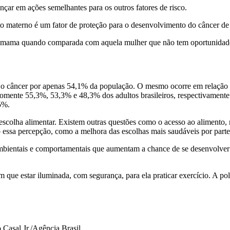
ançar em ações semelhantes para os outros fatores de risco.
to materno é um fator de proteção para o desenvolvimento do câncer d
e mama quando comparada com aquela mulher que não tem oportunida
a o câncer por apenas 54,1% da população. O mesmo ocorre em relação 
r somente 55,3%, 53,3% e 48,3% dos adultos brasileiros, respectivamen
,5%.
colha alimentar. Existem outras questões como o acesso ao alimento, r
 essa percepção, como a melhora das escolhas mais saudáveis por part
s ambientais e comportamentais que aumentam a chance de se desenvolver
em que estar iluminada, com segurança, para ela praticar exercício. A po
 Casal Jr./Agência Brasil