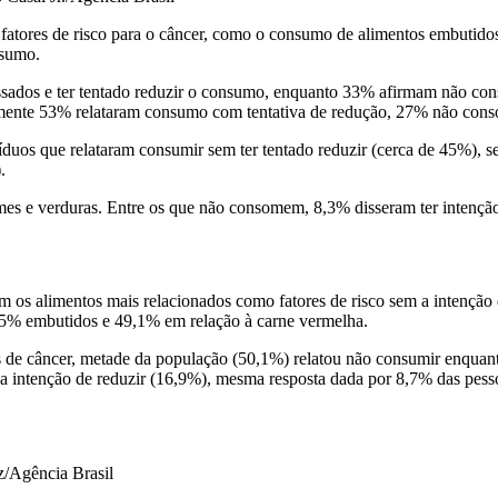
fatores de risco para o câncer, como o consumo de alimentos embutido
onsumo.
ssados e ter tentado reduzir o consumo, enquanto 33% afirmam não con
amente 53% relataram consumo com tentativa de redução, 27% não con
íduos que relataram consumir sem ter tentado reduzir (cerca de 45%),
).
mes e verduras. Entre os que não consomem, 8,3% disseram ter intençã
em os alimentos mais relacionados como fatores de risco sem a intençã
9,5% embutidos e 49,1% em relação à carne vermelha.
pos de câncer, metade da população (50,1%) relatou não consumir enquan
er a intenção de reduzir (16,9%), mesma resposta dada por 8,7% das pe
uz/Agência Brasil