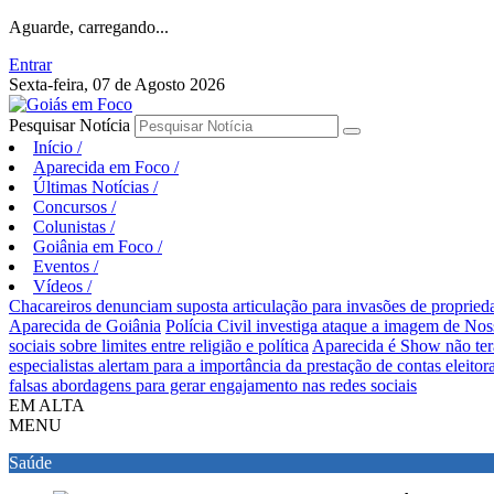
Aguarde, carregando...
Entrar
Sexta-feira, 07 de Agosto 2026
Pesquisar Notícia
Início
/
Aparecida em Foco
/
Últimas Notícias
/
Concursos
/
Colunistas
/
Goiânia em Foco
/
Eventos
/
Vídeos
/
Chacareiros denunciam suposta articulação para invasões de proprie
Aparecida de Goiânia
Polícia Civil investiga ataque a imagem de Nos
sociais sobre limites entre religião e política
Aparecida é Show não ter
especialistas alertam para a importância da prestação de contas eleitora
falsas abordagens para gerar engajamento nas redes sociais
EM ALTA
MENU
Saúde