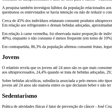
A pesquisa também investigou hábitos da população relacionados aos 
questionou os entrevistados se havia intenção ou não de reduzir o c
Cerca de 45% dos indivíduos relataram consumir produtos ultraproce
Em relação aos refrigerantes e demais bebidas adoçadas, aproximad
Em relação à carne vermelha, foi observada maior proporção de indiv
40%), enquanto o não consumo é menos frequente (em torno de 10%
Em contrapartida, 86,3% da população afirmou consumir frutas, legu
Jovens
O relatório revela que os jovens até 24 anos são os que mais consom
aos ultraprocessados, 24,4% quando se trata de bebidas adoçadas, 2
Sobre bebidas alcoólicas, substância associada a pelo menos oito ti
jovens até 24 anos são maioria entres os que declaram beber e não t
Sedentarismo
Prática de atividades físicas é fator de prevenção do câncer - José Cr