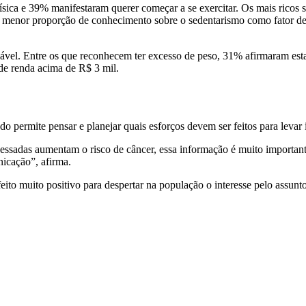
sica e 39% manifestaram querer começar a se exercitar. Os mais ricos 
 menor proporção de conhecimento sobre o sedentarismo como fator de
vel. Entre os que reconhecem ter excesso de peso, 31% afirmaram esta
de renda acima de R$ 3 mil.
udo permite pensar e planejar quais esforços devem ser feitos para lev
essadas aumentam o risco de câncer, essa informação é muito importan
unicação”, afirma.
eito muito positivo para despertar na população o interesse pelo assunt