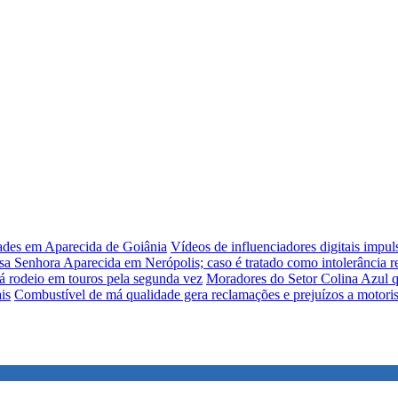
dades em Aparecida de Goiânia
Vídeos de influenciadores digitais impu
sa Senhora Aparecida em Nerópolis; caso é tratado como intolerância re
á rodeio em touros pela segunda vez
Moradores do Setor Colina Azul q
is
Combustível de má qualidade gera reclamações e prejuízos a motori