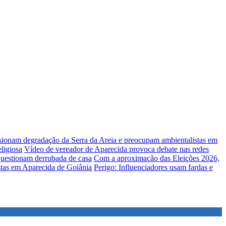
lsionam degradação da Serra da Areia e preocupam ambientalistas em
ligiosa
Vídeo de vereador de Aparecida provoca debate nas redes
uestionam derrubada de casa
Com a aproximação das Eleições 2026,
stas em Aparecida de Goiânia
Perigo: Influenciadores usam fardas e