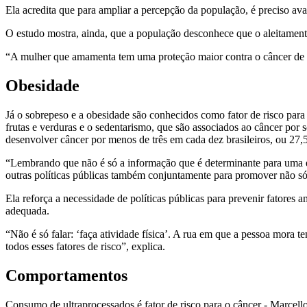
Ela acredita que para ampliar a percepção da população, é preciso av
O estudo mostra, ainda, que a população desconhece que o aleitamen
“A mulher que amamenta tem uma proteção maior contra o câncer d
Obesidade
Já o sobrepeso e a obesidade são conhecidos como fator de risco par
frutas e verduras e o sedentarismo, que são associados ao câncer po
desenvolver câncer por menos de três em cada dez brasileiros, ou 27
“Lembrando que não é só a informação que é determinante para uma es
outras políticas públicas também conjuntamente para promover não só
Ela reforça a necessidade de políticas públicas para prevenir fatore
adequada.
“Não é só falar: ‘faça atividade física’. A rua em que a pessoa mora t
todos esses fatores de risco”, explica.
Comportamentos
Consumo de ultraprocessados é fator de risco para o câncer - Marcello