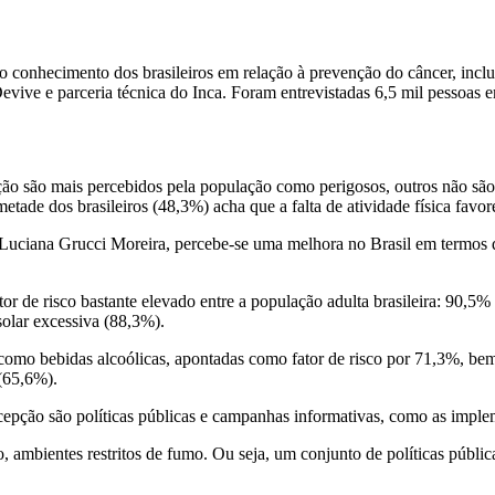
 o conhecimento dos brasileiros em relação à prevenção do câncer, incl
evive e parceria técnica do Inca. Foram entrevistadas 6,5 mil pessoas e
o são mais percebidos pela população como perigosos, outros não são v
metade dos brasileiros (48,3%) acha que a falta de atividade física fa
 Luciana Grucci Moreira, percebe-se uma melhora no Brasil em termos
r de risco bastante elevado entre a população adulta brasileira: 90,5%
solar excessiva (88,3%).
 como bebidas alcoólicas, apontadas como fator de risco por 71,3%, b
 (65,6%).
 percepção são políticas públicas e campanhas informativas, como as imp
, ambientes restritos de fumo. Ou seja, um conjunto de políticas públi