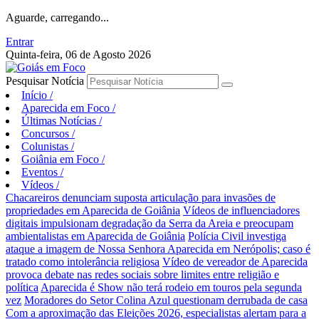
Aguarde, carregando...
Entrar
Quinta-feira, 06 de Agosto 2026
Pesquisar Notícia
Início
/
Aparecida em Foco
/
Últimas Notícias
/
Concursos
/
Colunistas
/
Goiânia em Foco
/
Eventos
/
Vídeos
/
Chacareiros denunciam suposta articulação para invasões de
propriedades em Aparecida de Goiânia
Vídeos de influenciadores
digitais impulsionam degradação da Serra da Areia e preocupam
ambientalistas em Aparecida de Goiânia
Polícia Civil investiga
ataque a imagem de Nossa Senhora Aparecida em Nerópolis; caso é
tratado como intolerância religiosa
Vídeo de vereador de Aparecida
provoca debate nas redes sociais sobre limites entre religião e
política
Aparecida é Show não terá rodeio em touros pela segunda
vez
Moradores do Setor Colina Azul questionam derrubada de casa
Com a aproximação das Eleições 2026, especialistas alertam para a