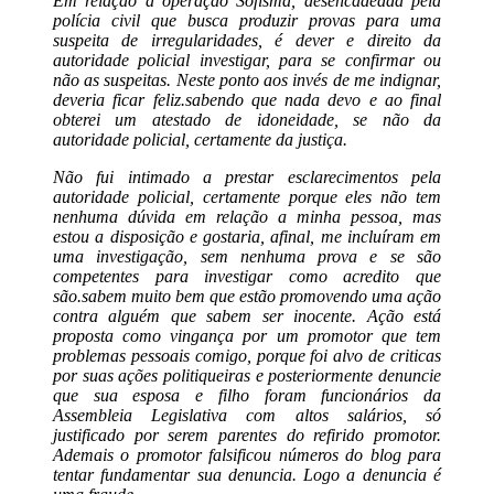
Em relação a operação Sofisma, desencadeada pela
polícia civil que busca produzir provas para uma
suspeita de irregularidades, é dever e direito da
autoridade policial investigar, para se confirmar ou
não as suspeitas. Neste ponto aos invés de me indignar,
deveria ficar feliz.sabendo que nada devo e ao final
obterei um atestado de idoneidade, se não da
autoridade policial, certamente da justiça.
Não fui intimado a prestar esclarecimentos pela
autoridade policial, certamente porque eles não tem
nenhuma dúvida em relação a minha pessoa, mas
estou a disposição e gostaria, afinal, me incluíram em
uma investigação, sem nenhuma prova e se são
competentes para investigar como acredito que
são.sabem muito bem que estão promovendo uma ação
contra alguém que sabem ser inocente. Ação está
proposta como vingança por um promotor que tem
problemas pessoais comigo, porque foi alvo de criticas
por suas ações politiqueiras e posteriormente denuncie
que sua esposa e filho foram funcionários da
Assembleia Legislativa com altos salários, só
justificado por serem parentes do refirido promotor.
Ademais o promotor falsificou números do blog para
tentar fundamentar sua denuncia. Logo a denuncia é