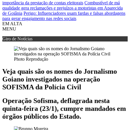
importância da prestação de contas eleitorais
Combustível de má
qualidade gera reclamações e prejuízos a motoristas em Aparecida
de Goiânia
Perigo: Influenciadores usam fardas e falsas abordagens
para gerar engajamento nas redes sociais
EM ALTA
MENU
Giro de Notícias
Photo Reprodução
Veja quais são os nomes do Jornalismo
Goiano investigados na operação
SOFISMA da Polícia Civil
Operação Sofisma, deflagrada nesta
quinta-feira (23/1), cumpre mandados em
órgãos públicos do Estado.