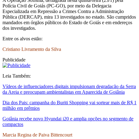
A Operação Sofisma, deflagrada nesta quinta-feira (23/1) pela
Polícia Civil de Goiás (PC-GO), por meio da Delegacia
Especializada em Repressão a Crimes Contra a Administração
Pública (DERCAP), mira 13 investigados no estado. São cumpridos
mandados em órgãos públicos do Estado de Goiás e em endereços
dos investigados.
Entre os alvos estão:
Cristiano Livramento da Silva
Publicidade
Leia Também:
Vídeos de influenciadores digitais impulsionam degradação da Serra
da Areia e preocupam ambientalistas em Aparecida de Goiânia
Dia dos Pais: campanha do Buriti Shopping vai sortear mais de R$ 1
milhão em prêmios
Goiânia recebe novo Hyundai i20 e amplia opções no segmento de
compactos
Marcia Regina de Paiva Bittencourt