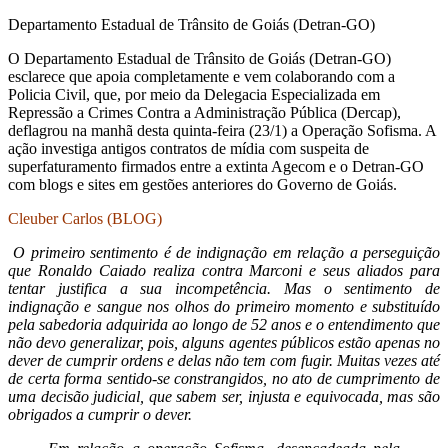
Departamento Estadual de Trânsito de Goiás (Detran-GO)
O Departamento Estadual de Trânsito de Goiás (Detran-GO)
esclarece que apoia completamente e vem colaborando com a
Policia Civil, que, por meio da Delegacia Especializada em
Repressão a Crimes Contra a Administração Pública (Dercap),
deflagrou na manhã desta quinta-feira (23/1) a Operação Sofisma. A
ação investiga antigos contratos de mídia com suspeita de
superfaturamento firmados entre a extinta Agecom e o Detran-GO
com blogs e sites em gestões anteriores do Governo de Goiás.
Cleuber Carlos (BLOG)
O primeiro sentimento é de indignação em relação a perseguição
que Ronaldo Caiado realiza contra Marconi e seus aliados para
tentar justifica a sua incompetência. Mas o sentimento de
indignação e sangue nos olhos do primeiro momento e substituído
pela sabedoria adquirida ao longo de 52 anos e o entendimento que
não devo generalizar, pois, alguns agentes públicos estão apenas no
dever de cumprir ordens e delas não tem com fugir. Muitas vezes até
de certa forma sentido-se constrangidos, no ato de cumprimento de
uma decisão judicial, que sabem ser, injusta e equivocada, mas são
obrigados a cumprir o dever.