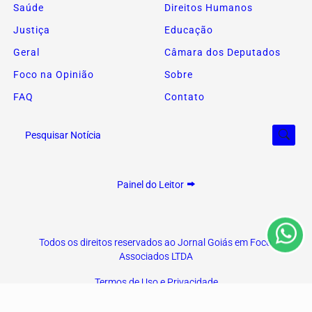
Saúde
Direitos Humanos
Justiça
Educação
Geral
Câmara dos Deputados
Foco na Opinião
Sobre
FAQ
Contato
Termos de Uso e Privacidade
Pesquisar Notícia
Esse site utiliza cookies para melhorar sua experiência
de navegação. Ao continuar o acesso, entendemos que
Painel do Leitor
você concorda com nossos Termos de Uso e
Privacidade.
PARA MAIS INFORMAÇÕES,
ACESSE NOSSOS TERMOS
CLICANDO AQUI
Todos os direitos reservados ao Jornal Goiás em Foco
Associados LTDA
PROSSEGUIR
Termos de Uso e Privacidade