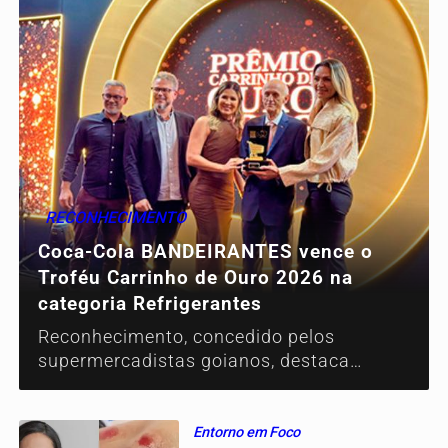
RECONHECIMENTO
Coca-Cola BANDEIRANTES vence o
Troféu Carrinho de Ouro 2026 na
categoria Refrigerantes
Reconhecimento, concedido pelos
supermercadistas goianos, destaca
excelência no abastecimento e a parceria
com o varejo alimentar do estado
Entorno em Foco