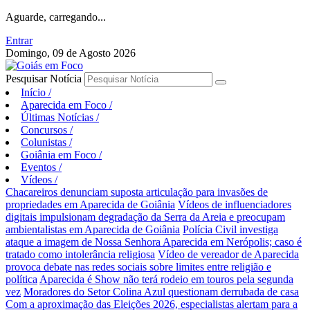
Aguarde, carregando...
Entrar
Domingo, 09 de Agosto 2026
Pesquisar Notícia
Início
/
Aparecida em Foco
/
Últimas Notícias
/
Concursos
/
Colunistas
/
Goiânia em Foco
/
Eventos
/
Vídeos
/
Chacareiros denunciam suposta articulação para invasões de
propriedades em Aparecida de Goiânia
Vídeos de influenciadores
digitais impulsionam degradação da Serra da Areia e preocupam
ambientalistas em Aparecida de Goiânia
Polícia Civil investiga
ataque a imagem de Nossa Senhora Aparecida em Nerópolis; caso é
tratado como intolerância religiosa
Vídeo de vereador de Aparecida
provoca debate nas redes sociais sobre limites entre religião e
política
Aparecida é Show não terá rodeio em touros pela segunda
vez
Moradores do Setor Colina Azul questionam derrubada de casa
Com a aproximação das Eleições 2026, especialistas alertam para a