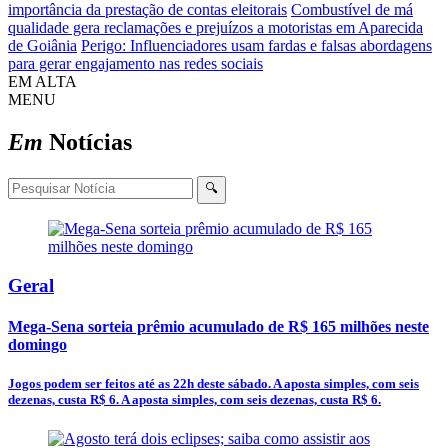
importância da prestação de contas eleitorais
Combustível de má
qualidade gera reclamações e prejuízos a motoristas em Aparecida
de Goiânia
Perigo: Influenciadores usam fardas e falsas abordagens
para gerar engajamento nas redes sociais
EM ALTA
MENU
Em
Notícias
🔍
Geral
Mega-Sena sorteia prêmio acumulado de R$ 165 milhões neste
domingo
Jogos podem ser feitos até as 22h deste sábado. A aposta simples, com seis
dezenas, custa R$ 6. A aposta simples, com seis dezenas, custa R$ 6.