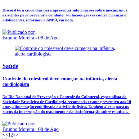
Discord terá cinco dias para apresentar informações sobre mecanismos
existentes para prevenir e combater violações graves contra crianças e
adolescentes, informou a ANPD, em nota.
Brunno Moreira
- 08 de Ago
Saúde
Controle do colesterol deve começar na infância, alerta
cardiologista
No Dia Nacional de Prevenção e Controle do Colesterol, especialista da
Sociedade Brasileira de Cardiologia recomenda exame preventivo aos 10
anos, alimentação equilibrada e atividade física. Também alerta para os
riscos da interrupção do tratamento e da desinformação sobre estatinas.
Brunno Moreira
- 08 de Ago
<<
1
2
>>