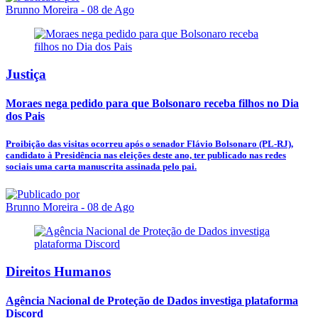
Brunno Moreira
- 08 de Ago
Justiça
Moraes nega pedido para que Bolsonaro receba filhos no Dia
dos Pais
Proibição das visitas ocorreu após o senador Flávio Bolsonaro (PL-RJ),
candidato à Presidência nas eleições deste ano, ter publicado nas redes
sociais uma carta manuscrita assinada pelo pai.
Brunno Moreira
- 08 de Ago
Direitos Humanos
Agência Nacional de Proteção de Dados investiga plataforma
Discord