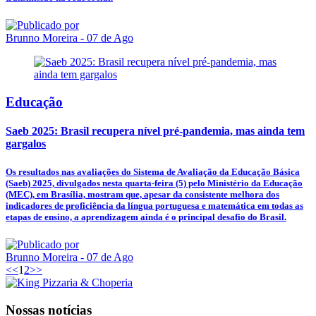
Brunno Moreira
- 07 de Ago
Educação
Saeb 2025: Brasil recupera nível pré-pandemia, mas ainda tem
gargalos
Os resultados nas avaliações do Sistema de Avaliação da Educação Básica
(Saeb) 2025, divulgados nesta quarta-feira (5) pelo Ministério da Educação
(MEC), em Brasília, mostram que, apesar da consistente melhora dos
indicadores de proficiência da língua portuguesa e matemática em todas as
etapas de ensino, a aprendizagem ainda é o principal desafio do Brasil.
Brunno Moreira
- 07 de Ago
<<
1
2
>>
Nossas notícias