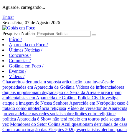
Aguarde, carregando...
Entrar
Sexta-feira, 07 de Agosto 2026
Pesquisar Notícia
Início
/
Aparecida em Foco
/
Últimas Notícias
/
Concursos
/
Colunistas
/
Goiânia em Foco
/
Eventos
/
Vídeos
/
Chacareiros denunciam suposta articulação para invasões de
propriedades em Aparecida de Goiânia
Vídeos de influenciadores
digitais impulsionam degradação da Serra da Areia e preocupam
ambientalistas em Aparecida de Goiânia
Polícia Civil investiga
ataque a imagem de Nossa Senhora Aparecida em Nerópolis; caso é
tratado como intolerância religiosa
Vídeo de vereador de Aparecida
provoca debate nas redes sociais sobre limites entre religião e
política
Aparecida é Show não terá rodeio em touros pela segunda
vez
Moradores do Setor Colina Azul questionam derrubada de casa
Com a aproximação das Eleições 2026, especialistas alertam para a