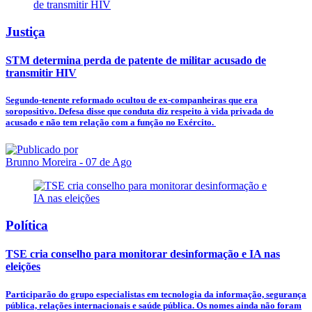
Justiça
STM determina perda de patente de militar acusado de
transmitir HIV
Segundo-tenente reformado ocultou de ex-companheiras que era
soropositivo. Defesa disse que conduta diz respeito à vida privada do
acusado e não tem relação com a função no Exército.
Brunno Moreira
- 07 de Ago
Política
TSE cria conselho para monitorar desinformação e IA nas
eleições
Participarão do grupo especialistas em tecnologia da informação, segurança
pública, relações internacionais e saúde pública. Os nomes ainda não foram