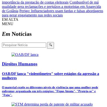
importância da prestação de contas eleitorais
Combustível de má
qualidade gera reclamações e prejuízos a motoristas em Aparecida
de Goiânia
Perigo: Influenciadores usam fardas e falsas abordagens
para gerar engajamento nas redes sociais
EM ALTA
MENU
Em
Notícias
🔍
Direitos Humanos
OAB/DF lança "violentômetro" sobre estágios da agressão a
mulheres
O material expõe os diferentes níveis de violência que uma mulher pode
enfrentar, organizado em três estágios: "Fique Atenta", "Proteja-se" e
"Fuja".