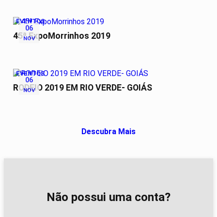
EVENTOS
06
45ª ExpoMorrinhos 2019
NOV
EVENTOS
06
RODEIO 2019 EM RIO VERDE- GOIÁS
NOV
Descubra Mais
Não possui uma conta?