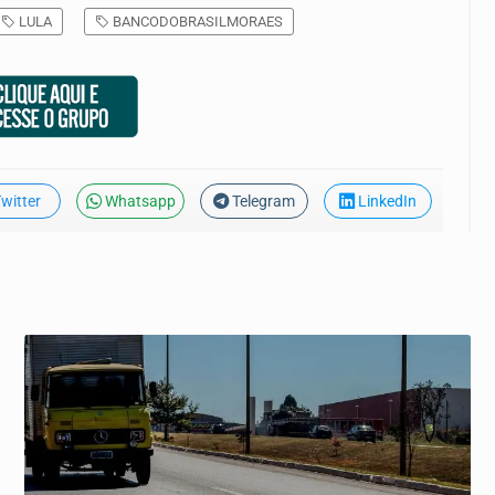
LULA
BANCODOBRASILMORAES
witter
Whatsapp
Telegram
LinkedIn