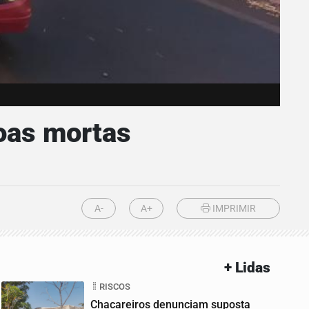
soas mortas
A-
A+
IMPRIMIR
+ Lidas
RISCOS
Chacareiros denunciam suposta