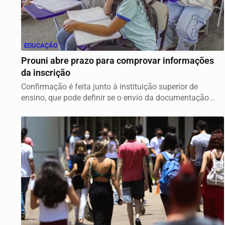
EDUCAÇÃO
Prouni abre prazo para comprovar informações
da inscrição
Confirmação é feita junto à instituição superior de
ensino, que pode definir se o envio da documentação...