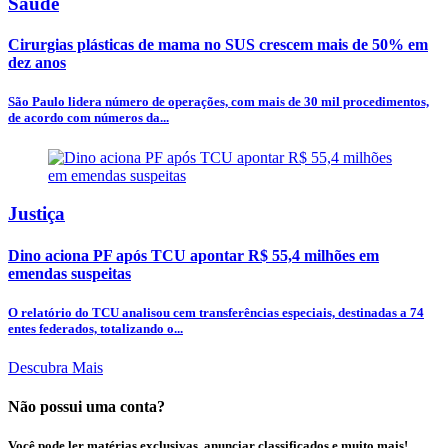
Saúde
Cirurgias plásticas de mama no SUS crescem mais de 50% em
dez anos
São Paulo lidera número de operações, com mais de 30 mil procedimentos,
de acordo com números da...
Justiça
Dino aciona PF após TCU apontar R$ 55,4 milhões em
emendas suspeitas
O relatório do TCU analisou cem transferências especiais, destinadas a 74
entes federados, totalizando o...
Descubra Mais
Não possui uma conta?
Você pode ler matérias exclusivas, anunciar classificados e muito mais!