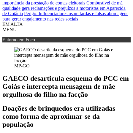
importância da prestação de contas eleitorais
Combustível de má
qualidade gera reclamações e prejuízos a motoristas em Aparecida
de Goiânia
Perigo: Influenciadores usam fardas e falsas abordagens
para gerar engajamento nas redes sociais
EM ALTA
MENU
Entorno em Foco
MP-GO
GAECO desarticula esquema do PCC em
Goiás e intercepta mensagem de mãe
orgulhosa do filho na facção
Doações de brinquedos era utilizadas
como forma de aproximar-se da
população