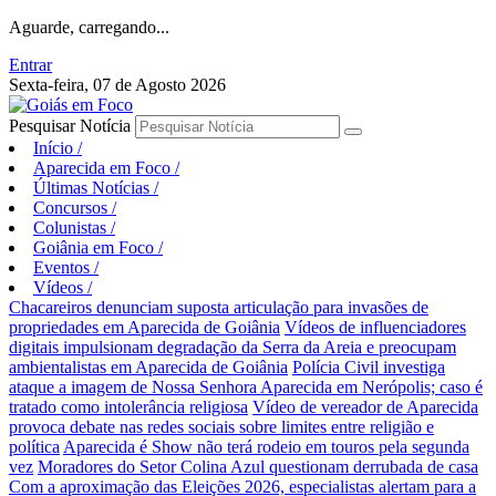
Aguarde, carregando...
Entrar
Sexta-feira, 07 de Agosto 2026
Pesquisar Notícia
Início
/
Aparecida em Foco
/
Últimas Notícias
/
Concursos
/
Colunistas
/
Goiânia em Foco
/
Eventos
/
Vídeos
/
Chacareiros denunciam suposta articulação para invasões de
propriedades em Aparecida de Goiânia
Vídeos de influenciadores
digitais impulsionam degradação da Serra da Areia e preocupam
ambientalistas em Aparecida de Goiânia
Polícia Civil investiga
ataque a imagem de Nossa Senhora Aparecida em Nerópolis; caso é
tratado como intolerância religiosa
Vídeo de vereador de Aparecida
provoca debate nas redes sociais sobre limites entre religião e
política
Aparecida é Show não terá rodeio em touros pela segunda
vez
Moradores do Setor Colina Azul questionam derrubada de casa
Com a aproximação das Eleições 2026, especialistas alertam para a