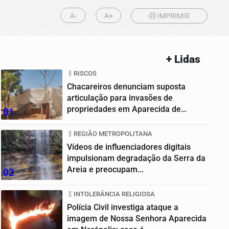
A-
A+
IMPRIMIR
+ Lidas
RISCOS
Chacareiros denunciam suposta
articulação para invasões de
propriedades em Aparecida de
01
Goiânia
REGIÃO METROPOLITANA
Vídeos de influenciadores digitais
impulsionam degradação da Serra da
Areia e preocupam...
02
INTOLERÂNCIA RELIGIOSA
Polícia Civil investiga ataque a
imagem de Nossa Senhora Aparecida