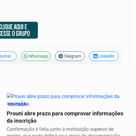
witter
Whatsapp
Telegram
LinkedIn
EDUCAÇÃO
Prouni abre prazo para comprovar informações
da inscrição
Confirmação é feita junto à instituição superior de
ensino, que pode definir se o envio da documentação...