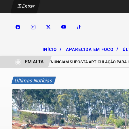
Entrar
/
/
INÍCIO
APARECIDA EM FOCO
ÚL
EM ALTA
CHACAREIROS DENUNCIAM SUPOSTA ARTICULAÇÃO PARA INVASÕE
Últimas Notícias