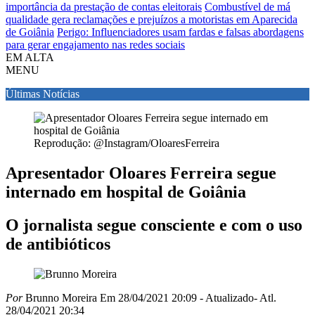
importância da prestação de contas eleitorais
Combustível de má
qualidade gera reclamações e prejuízos a motoristas em Aparecida
de Goiânia
Perigo: Influenciadores usam fardas e falsas abordagens
para gerar engajamento nas redes sociais
EM ALTA
MENU
Últimas Notícias
Reprodução: @Instagram/OloaresFerreira
Apresentador Oloares Ferreira segue
internado em hospital de Goiânia
O jornalista segue consciente e com o uso
de antibióticos
Por
Brunno Moreira
Em 28/04/2021 20:09
- Atualizado
- Atl.
28/04/2021 20:34