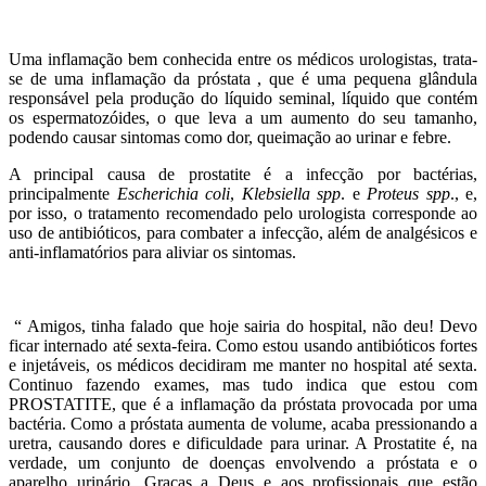
Uma inflamação bem conhecida entre os médicos urologistas, trata-
se de uma inflamação da próstata , que é uma pequena glândula
responsável pela produção do líquido seminal, líquido que contém
os espermatozóides,
o que leva a um aumento do seu tamanho,
podendo causar sintomas como dor, queimação ao urinar e febre.
A principal causa de prostatite é a infecção por bactérias,
principalmente
Escherichia coli
,
Klebsiella spp
. e
Proteus spp
., e,
por isso, o tratamento recomendado pelo urologista corresponde ao
uso de antibióticos, para combater a infecção, além de analgésicos e
anti-inflamatórios para aliviar os sintomas.
“ Amigos, tinha falado que hoje sairia do hospital, não deu! Devo
ficar internado até sexta-feira. Como estou usando antibióticos fortes
e injetáveis, os médicos decidiram me manter no hospital até sexta.
Continuo fazendo exames, mas tudo indica que estou com
PROSTATITE, que é a inflamação da próstata provocada por uma
bactéria. Como a próstata aumenta de volume, acaba pressionando a
uretra, causando dores e dificuldade para urinar. A Prostatite é, na
verdade, um conjunto de doenças envolvendo a próstata e o
aparelho urinário. Graças a Deus e aos profissionais que estão