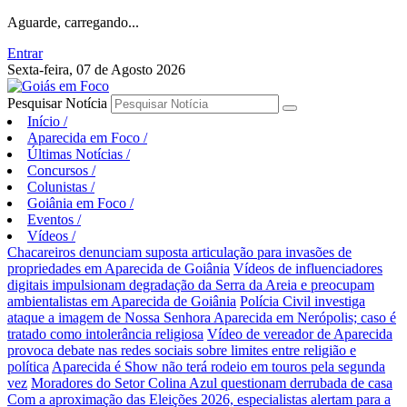
Aguarde, carregando...
Entrar
Sexta-feira, 07 de Agosto 2026
Pesquisar Notícia
Início
/
Aparecida em Foco
/
Últimas Notícias
/
Concursos
/
Colunistas
/
Goiânia em Foco
/
Eventos
/
Vídeos
/
Chacareiros denunciam suposta articulação para invasões de
propriedades em Aparecida de Goiânia
Vídeos de influenciadores
digitais impulsionam degradação da Serra da Areia e preocupam
ambientalistas em Aparecida de Goiânia
Polícia Civil investiga
ataque a imagem de Nossa Senhora Aparecida em Nerópolis; caso é
tratado como intolerância religiosa
Vídeo de vereador de Aparecida
provoca debate nas redes sociais sobre limites entre religião e
política
Aparecida é Show não terá rodeio em touros pela segunda
vez
Moradores do Setor Colina Azul questionam derrubada de casa
Com a aproximação das Eleições 2026, especialistas alertam para a