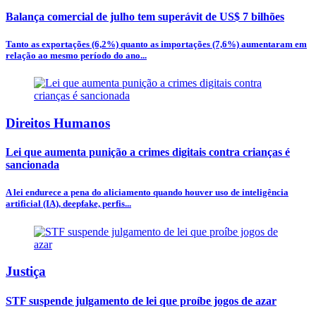
Balança comercial de julho tem superávit de US$ 7 bilhões
Tanto as exportações (6,2%) quanto as importações (7,6%) aumentaram em
relação ao mesmo período do ano...
Direitos Humanos
Lei que aumenta punição a crimes digitais contra crianças é
sancionada
A lei endurece a pena do aliciamento quando houver uso de inteligência
artificial (IA), deepfake, perfis...
Justiça
STF suspende julgamento de lei que proíbe jogos de azar