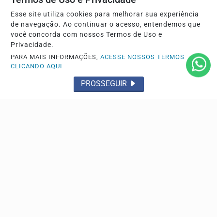
O material expõe os diferentes níveis de violência que
Esse site utiliza cookies para melhorar sua experiência
uma mulher pode enfrentar, organizado em três...
de navegação. Ao continuar o acesso, entendemos que
você concorda com nossos Termos de Uso e
Privacidade.
Descubra Mais
PARA MAIS INFORMAÇÕES,
ACESSE NOSSOS TERMOS
CLICANDO AQUI
PROSSEGUIR
Não possui uma conta?
Você pode ler matérias exclusivas, anunciar
classificados e muito mais!
CRIAR MINHA CONTA