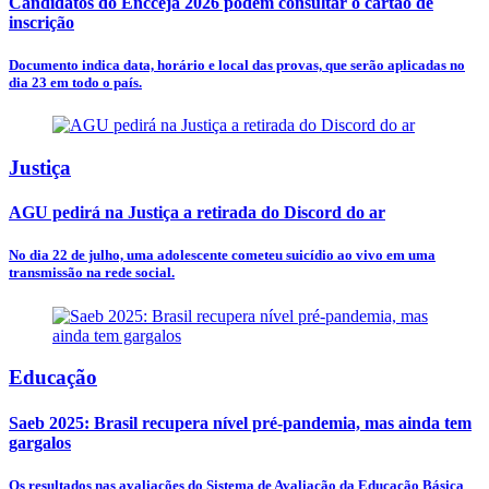
Candidatos do Encceja 2026 podem consultar o cartão de
inscrição
Documento indica data, horário e local das provas, que serão aplicadas no
dia 23 em todo o país.
Justiça
AGU pedirá na Justiça a retirada do Discord do ar
No dia 22 de julho, uma adolescente cometeu suicídio ao vivo em uma
transmissão na rede social.
Educação
Saeb 2025: Brasil recupera nível pré-pandemia, mas ainda tem
gargalos
Os resultados nas avaliações do Sistema de Avaliação da Educação Básica