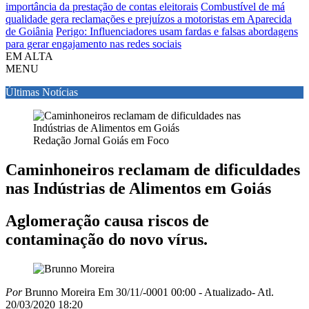
importância da prestação de contas eleitorais
Combustível de má
qualidade gera reclamações e prejuízos a motoristas em Aparecida
de Goiânia
Perigo: Influenciadores usam fardas e falsas abordagens
para gerar engajamento nas redes sociais
EM ALTA
MENU
Últimas Notícias
Redação Jornal Goiás em Foco
Caminhoneiros reclamam de dificuldades
nas Indústrias de Alimentos em Goiás
Aglomeração causa riscos de
contaminação do novo vírus.
Por
Brunno Moreira
Em 30/11/-0001 00:00
- Atualizado
- Atl.
20/03/2020 18:20