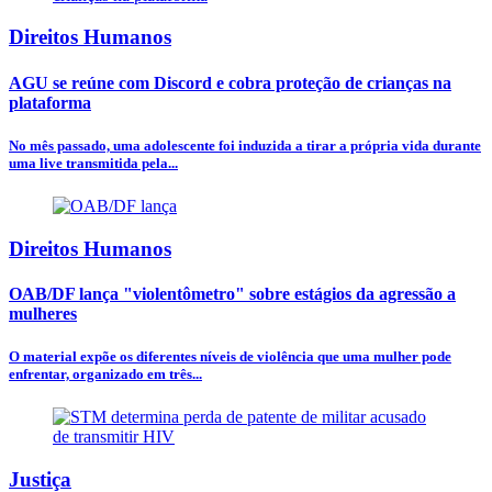
Direitos Humanos
AGU se reúne com Discord e cobra proteção de crianças na
plataforma
No mês passado, uma adolescente foi induzida a tirar a própria vida durante
uma live transmitida pela...
Direitos Humanos
OAB/DF lança "violentômetro" sobre estágios da agressão a
mulheres
O material expõe os diferentes níveis de violência que uma mulher pode
enfrentar, organizado em três...
Justiça