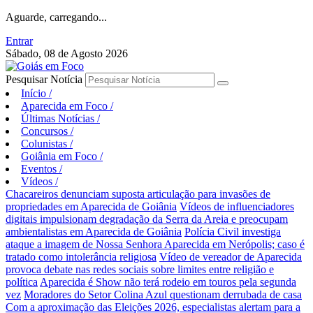
Aguarde, carregando...
Entrar
Sábado, 08 de Agosto 2026
Pesquisar Notícia
Início
/
Aparecida em Foco
/
Últimas Notícias
/
Concursos
/
Colunistas
/
Goiânia em Foco
/
Eventos
/
Vídeos
/
Chacareiros denunciam suposta articulação para invasões de
propriedades em Aparecida de Goiânia
Vídeos de influenciadores
digitais impulsionam degradação da Serra da Areia e preocupam
ambientalistas em Aparecida de Goiânia
Polícia Civil investiga
ataque a imagem de Nossa Senhora Aparecida em Nerópolis; caso é
tratado como intolerância religiosa
Vídeo de vereador de Aparecida
provoca debate nas redes sociais sobre limites entre religião e
política
Aparecida é Show não terá rodeio em touros pela segunda
vez
Moradores do Setor Colina Azul questionam derrubada de casa
Com a aproximação das Eleições 2026, especialistas alertam para a