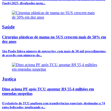
(Saeb) 2025, divulgados nesta...
Saúde
Cirurgias plásticas de mama no SUS crescem mais de 50% em
dez anos
São Paulo lidera número de operações, com mais de 30 mil procedimentos,
de acordo com números da...
Justiça
Dino aciona PF após TCU apontar R$ 55,4 milhões em
emendas suspeitas
O relatório do TCU analisou cem transferências especiais, destinadas a 74
entes federados, totalizando o...