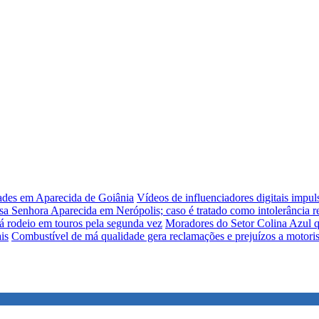
dades em Aparecida de Goiânia
Vídeos de influenciadores digitais impu
sa Senhora Aparecida em Nerópolis; caso é tratado como intolerância re
á rodeio em touros pela segunda vez
Moradores do Setor Colina Azul q
is
Combustível de má qualidade gera reclamações e prejuízos a motori