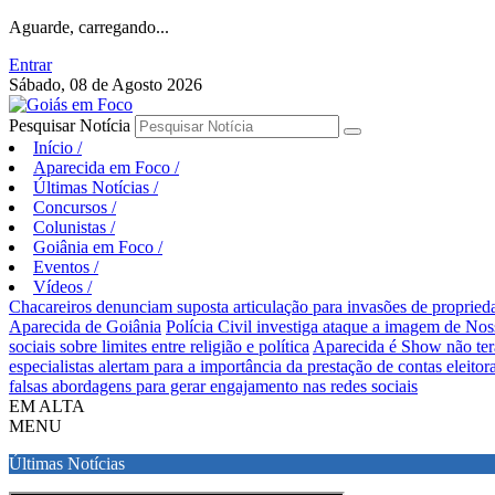
Aguarde, carregando...
Entrar
Sábado, 08 de Agosto 2026
Pesquisar Notícia
Início
/
Aparecida em Foco
/
Últimas Notícias
/
Concursos
/
Colunistas
/
Goiânia em Foco
/
Eventos
/
Vídeos
/
Chacareiros denunciam suposta articulação para invasões de proprie
Aparecida de Goiânia
Polícia Civil investiga ataque a imagem de Nos
sociais sobre limites entre religião e política
Aparecida é Show não ter
especialistas alertam para a importância da prestação de contas eleitora
falsas abordagens para gerar engajamento nas redes sociais
EM ALTA
MENU
Últimas Notícias