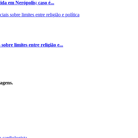
da em Nerópolis; caso é...
bre limites entre religião e...
sagens.