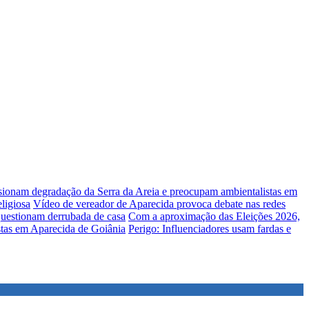
lsionam degradação da Serra da Areia e preocupam ambientalistas em
ligiosa
Vídeo de vereador de Aparecida provoca debate nas redes
uestionam derrubada de casa
Com a aproximação das Eleições 2026,
stas em Aparecida de Goiânia
Perigo: Influenciadores usam fardas e