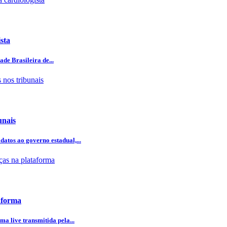
sta
de Brasileira de...
unais
atos ao governo estadual,...
aforma
ma live transmitida pela...