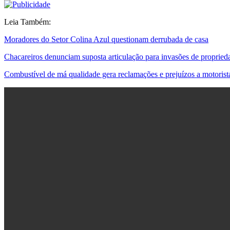
Leia Também:
Moradores do Setor Colina Azul questionam derrubada de casa
Chacareiros denunciam suposta articulação para invasões de proprie
Combustível de má qualidade gera reclamações e prejuízos a motoris