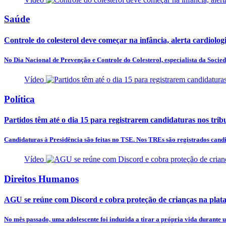
Saúde
Controle do colesterol deve começar na infância, alerta cardiologi
No Dia Nacional de Prevenção e Controle do Colesterol, especialista da Socieda
Vídeo
Política
Partidos têm até o dia 15 para registrarem candidaturas nos trib
Candidaturas à Presidência são feitas no TSE. Nos TREs são registrados candid
Vídeo
Direitos Humanos
AGU se reúne com Discord e cobra proteção de crianças na plat
No mês passado, uma adolescente foi induzida a tirar a própria vida durante u