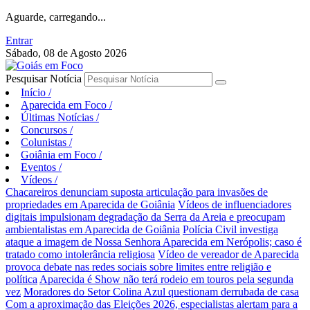
Aguarde, carregando...
Entrar
Sábado, 08 de Agosto 2026
Pesquisar Notícia
Início
/
Aparecida em Foco
/
Últimas Notícias
/
Concursos
/
Colunistas
/
Goiânia em Foco
/
Eventos
/
Vídeos
/
Chacareiros denunciam suposta articulação para invasões de
propriedades em Aparecida de Goiânia
Vídeos de influenciadores
digitais impulsionam degradação da Serra da Areia e preocupam
ambientalistas em Aparecida de Goiânia
Polícia Civil investiga
ataque a imagem de Nossa Senhora Aparecida em Nerópolis; caso é
tratado como intolerância religiosa
Vídeo de vereador de Aparecida
provoca debate nas redes sociais sobre limites entre religião e
política
Aparecida é Show não terá rodeio em touros pela segunda
vez
Moradores do Setor Colina Azul questionam derrubada de casa
Com a aproximação das Eleições 2026, especialistas alertam para a