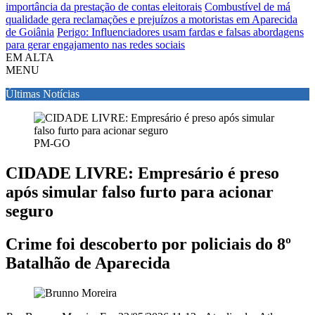
importância da prestação de contas eleitorais
Combustível de má
qualidade gera reclamações e prejuízos a motoristas em Aparecida
de Goiânia
Perigo: Influenciadores usam fardas e falsas abordagens
para gerar engajamento nas redes sociais
EM ALTA
MENU
Últimas Notícias
PM-GO
CIDADE LIVRE: Empresário é preso
após simular falso furto para acionar
seguro
Crime foi descoberto por policiais do 8º
Batalhão de Aparecida