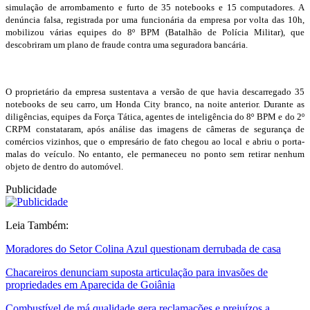
simulação de arrombamento e furto de 35 notebooks e 15 computadores. A
denúncia falsa, registrada por uma funcionária da empresa por volta das 10h,
mobilizou várias equipes do 8º BPM (Batalhão de Polícia Militar), que
descobriram um plano de fraude contra uma seguradora bancária.
O proprietário da empresa sustentava a versão de que havia descarregado 35
notebooks de seu carro, um Honda City branco, na noite anterior. Durante as
diligências, equipes da Força Tática, agentes de inteligência do 8º BPM e do 2º
CRPM constataram, após análise das imagens de câmeras de segurança de
comércios vizinhos, que o empresário de fato chegou ao local e abriu o porta-
malas do veículo. No entanto, ele permaneceu no ponto sem retirar nenhum
objeto de dentro do automóvel.
Publicidade
Leia Também:
Moradores do Setor Colina Azul questionam derrubada de casa
Chacareiros denunciam suposta articulação para invasões de
propriedades em Aparecida de Goiânia
Combustível de má qualidade gera reclamações e prejuízos a