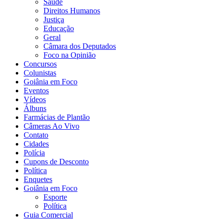
Saúde
Direitos Humanos
Justiça
Educação
Geral
Câmara dos Deputados
Foco na Opinião
Concursos
Colunistas
Goiânia em Foco
Eventos
Vídeos
Álbuns
Farmácias de Plantão
Câmeras Ao Vivo
Contato
Cidades
Polícia
Cupons de Desconto
Política
Enquetes
Goiânia em Foco
Esporte
Política
Guia Comercial