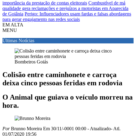
importância da prestação de contas eleitorais
Combustível de má
qualidade gera reclamações e prejuízos a motoristas em Aparecida
de Goiânia
Perigo: Influenciadores usam fardas e falsas abordagens
para gerar engajamento nas redes sociais
EM ALTA
MENU
Últimas Notícias
Bombeiros Goiás
Colisão entre caminhonete e carroça
deixa cinco pessoas feridas em rodovia
O Animal que guiava o veículo morreu na
hora.
Por
Brunno Moreira
Em 30/11/-0001 00:00
- Atualizado
- Atl.
01/07/2020 19:56