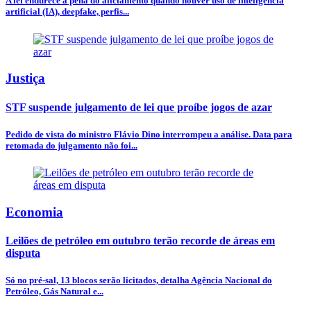
A lei endurece a pena do aliciamento quando houver uso de inteligência
artificial (IA), deepfake, perfis...
Justiça
STF suspende julgamento de lei que proíbe jogos de azar
Pedido de vista do ministro Flávio Dino interrompeu a análise. Data para
retomada do julgamento não foi...
Economia
Leilões de petróleo em outubro terão recorde de áreas em
disputa
Só no pré-sal, 13 blocos serão licitados, detalha Agência Nacional do
Petróleo, Gás Natural e...