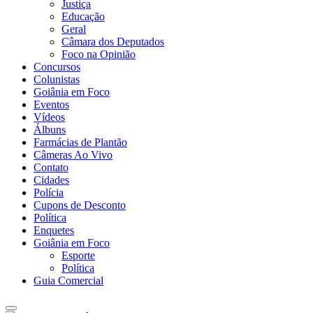
Justiça
Educação
Geral
Câmara dos Deputados
Foco na Opinião
Concursos
Colunistas
Goiânia em Foco
Eventos
Vídeos
Álbuns
Farmácias de Plantão
Câmeras Ao Vivo
Contato
Cidades
Polícia
Cupons de Desconto
Política
Enquetes
Goiânia em Foco
Esporte
Política
Guia Comercial