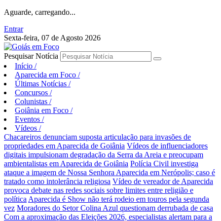
Aguarde, carregando...
Entrar
Sexta-feira, 07 de Agosto 2026
Pesquisar Notícia
Início
/
Aparecida em Foco
/
Últimas Notícias
/
Concursos
/
Colunistas
/
Goiânia em Foco
/
Eventos
/
Vídeos
/
Chacareiros denunciam suposta articulação para invasões de
propriedades em Aparecida de Goiânia
Vídeos de influenciadores
digitais impulsionam degradação da Serra da Areia e preocupam
ambientalistas em Aparecida de Goiânia
Polícia Civil investiga
ataque a imagem de Nossa Senhora Aparecida em Nerópolis; caso é
tratado como intolerância religiosa
Vídeo de vereador de Aparecida
provoca debate nas redes sociais sobre limites entre religião e
política
Aparecida é Show não terá rodeio em touros pela segunda
vez
Moradores do Setor Colina Azul questionam derrubada de casa
Com a aproximação das Eleições 2026, especialistas alertam para a