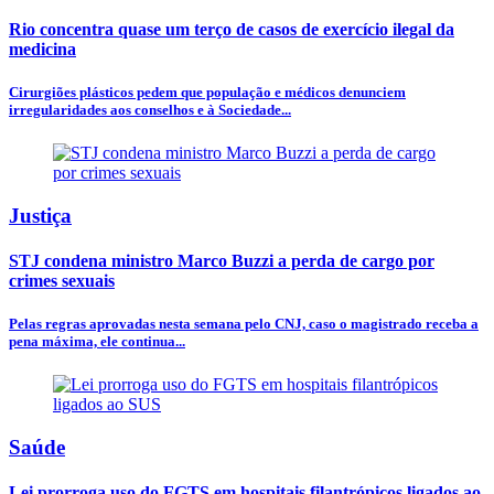
Rio concentra quase um terço de casos de exercício ilegal da
medicina
Cirurgiões plásticos pedem que população e médicos denunciem
irregularidades aos conselhos e à Sociedade...
Justiça
STJ condena ministro Marco Buzzi a perda de cargo por
crimes sexuais
Pelas regras aprovadas nesta semana pelo CNJ, caso o magistrado receba a
pena máxima, ele continua...
Saúde
Lei prorroga uso do FGTS em hospitais filantrópicos ligados ao