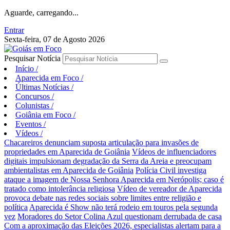
Aguarde, carregando...
Entrar
Sexta-feira, 07 de Agosto 2026
Pesquisar Notícia
Início
/
Aparecida em Foco
/
Últimas Notícias
/
Concursos
/
Colunistas
/
Goiânia em Foco
/
Eventos
/
Vídeos
/
Chacareiros denunciam suposta articulação para invasões de
propriedades em Aparecida de Goiânia
Vídeos de influenciadores
digitais impulsionam degradação da Serra da Areia e preocupam
ambientalistas em Aparecida de Goiânia
Polícia Civil investiga
ataque a imagem de Nossa Senhora Aparecida em Nerópolis; caso é
tratado como intolerância religiosa
Vídeo de vereador de Aparecida
provoca debate nas redes sociais sobre limites entre religião e
política
Aparecida é Show não terá rodeio em touros pela segunda
vez
Moradores do Setor Colina Azul questionam derrubada de casa
Com a aproximação das Eleições 2026, especialistas alertam para a