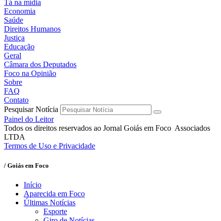
Tá na mídia
Economia
Saúde
Direitos Humanos
Justiça
Educação
Geral
Câmara dos Deputados
Foco na Opinião
Sobre
FAQ
Contato
Pesquisar Notícia
Painel do Leitor
Todos os direitos reservados ao Jornal Goiás em Foco Associados
LTDA
Termos de Uso e Privacidade
/ Goiás em Foco
Início
Aparecida em Foco
Últimas Notícias
Esporte
Giro de Notícias