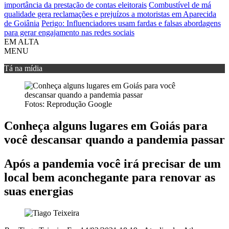
importância da prestação de contas eleitorais
Combustível de má
qualidade gera reclamações e prejuízos a motoristas em Aparecida
de Goiânia
Perigo: Influenciadores usam fardas e falsas abordagens
para gerar engajamento nas redes sociais
EM ALTA
MENU
Tá na mídia
Fotos: Reprodução Google
Conheça alguns lugares em Goiás para
você descansar quando a pandemia passar
Após a pandemia você irá precisar de um
local bem aconchegante para renovar as
suas energias