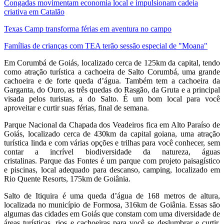
Congadas movimentam economia local e impulsionam cadeia
criativa em Catalão
Texas Camp transforma férias em aventura no campo
Famílias de crianças com TEA terão sessão especial de "Moana"
Em Corumbá de Goiás, localizado cerca de 125km da capital, tendo
como atração turística a cachoeira de Salto Corumbá, uma grande
cachoeira e de forte queda d’água. Também tem a cachoeira da
Garganta, do Ouro, as três quedas do Rasgão, da Gruta e a principal
visada pelos turistas, a do Salto. É um bom local para você
aproveitar e curtir suas férias, final de semana.
Parque Nacional da Chapada dos Veadeiros fica em Alto Paraíso de
Goiás, localizado cerca de 430km da capital goiana, uma atração
turística linda e com várias opções e trilhas para você conhecer, sem
contar a incrível biodiversidade da natureza, águas
cristalinas. Parque das Fontes é um parque com projeto paisagístico
e piscinas, local adequado para descanso, camping, localizado em
Rio Quente Resorts, 175km de Goiânia.
Salto de Itiquira é uma queda d’água de 168 metros de altura,
localizada no município de Formosa, 316km de Goiânia. Essas são
algumas das cidades em Goiás que constam com uma diversidade de
áreas turísticas, rios e cachoeiras para você se deslumbrar e curtir.