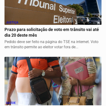
JUSTIÇA
Prazo para solicitação de voto em trânsito vai até
dia 20 deste mês
Pedido deve ser feito na página do TSE na internet. Voto
em trânsito permite ao eleitor votar fora de...
SAÚDE