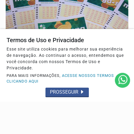
Termos de Uso e Privacidade
Esse site utiliza cookies para melhorar sua experiência
de navegação. Ao continuar o acesso, entendemos que
GERAL
você concorda com nossos Termos de Uso e
Mega-Sena sorteia prêmio acumulado de R$ 165
Privacidade.
milhões neste domingo
PARA MAIS INFORMAÇÕES,
ACESSE NOSSOS TERMOS
Jogos podem ser feitos até as 22h deste sábado. A
CLICANDO AQUI
aposta simples, com seis dezenas, custa R$ 6. A aposta...
PROSSEGUIR