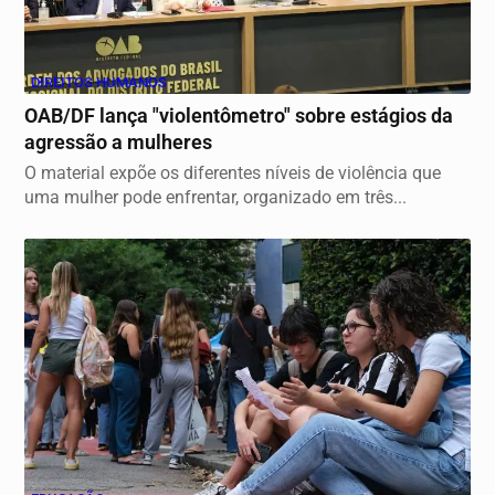
DIREITOS HUMANOS
OAB/DF lança "violentômetro" sobre estágios da
agressão a mulheres
O material expõe os diferentes níveis de violência que
uma mulher pode enfrentar, organizado em três...