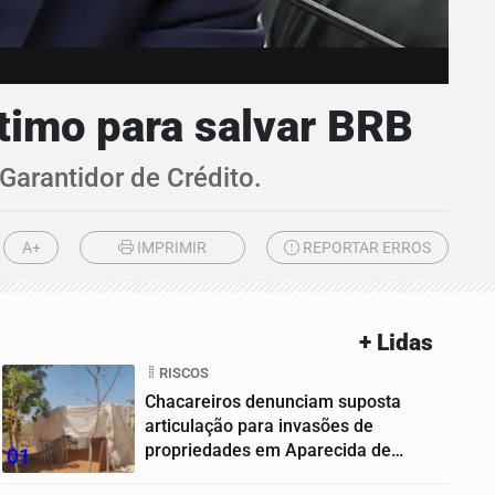
timo para salvar BRB
Garantidor de Crédito.
A+
IMPRIMIR
REPORTAR ERROS
+ Lidas
RISCOS
Chacareiros denunciam suposta
articulação para invasões de
propriedades em Aparecida de
01
Goiânia