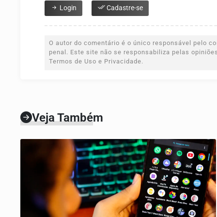
Login
Cadastre-se
O autor do comentário é o único responsável pelo con
penal. Este site não se responsabiliza pelas opiniõ
Termos de Uso e Privacidade.
Veja Também