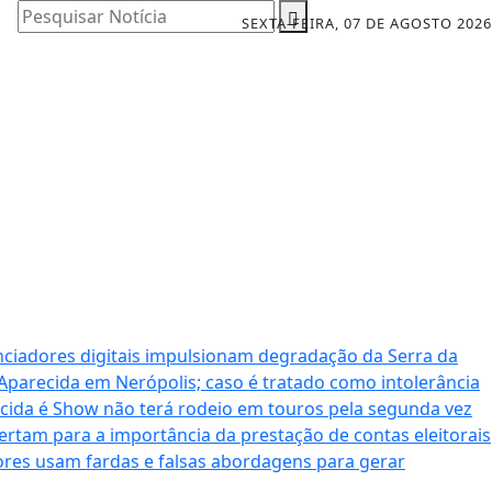
Pesquisar Notícia
SEXTA-FEIRA, 07 DE AGOSTO 2026
nciadores digitais impulsionam degradação da Serra da
 Aparecida em Nerópolis; caso é tratado como intolerância
cida é Show não terá rodeio em touros pela segunda vez
ertam para a importância da prestação de contas eleitorais
dores usam fardas e falsas abordagens para gerar