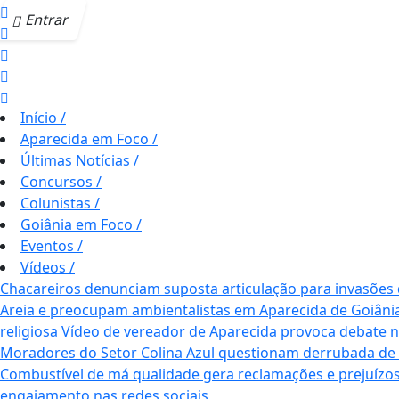
Entrar
Início
/
Aparecida em Foco
/
Últimas Notícias
/
Concursos
/
Colunistas
/
Goiânia em Foco
/
Eventos
/
Vídeos
/
Chacareiros denunciam suposta articulação para invasões
Areia e preocupam ambientalistas em Aparecida de Goiâni
religiosa
Vídeo de vereador de Aparecida provoca debate nas 
Moradores do Setor Colina Azul questionam derrubada de
Combustível de má qualidade gera reclamações e prejuízos
engajamento nas redes sociais