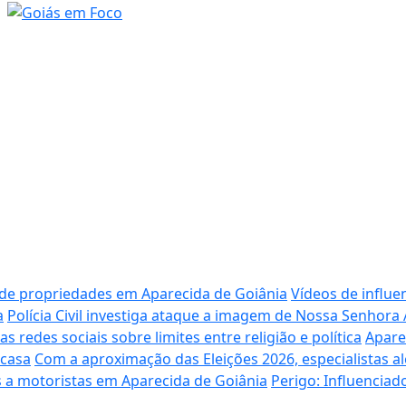
 de propriedades em Aparecida de Goiânia
Vídeos de influe
a
Polícia Civil investiga ataque a imagem de Nossa Senhora
redes sociais sobre limites entre religião e política
Apare
 casa
Com a aproximação das Eleições 2026, especialistas al
 a motoristas em Aparecida de Goiânia
Perigo: Influencia