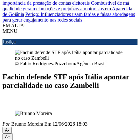
importância da prestação de contas eleitorais
Combustível de má
qualidade gera reclamações e prejuízos a motoristas em Aparecida
de Goiânia
Perigo: Influenciadores usam fardas e falsas abordagens
para gerar engajamento nas redes sociais
EM ALTA
MENU
Justiça
© Fabio Rodrigues-Pozzebom/Agência Brasil
Fachin defende STF após Itália apontar
parcialidade no caso Zambelli
Por
Brunno Moreira
Em 12/06/2026 18:03
A-
A+