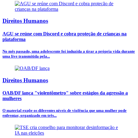
Direitos Humanos
AGU se reúne com Discord e cobra proteção de crianças na
plataforma
No mês passado, uma adolescente foi induzida a tirar a própria vida durante
uma live transmitida pela...
Direitos Humanos
OAB/DF lança "violentômetro" sobre estágios da agressão a
mulheres
O material expõe os diferentes níveis de violência que uma mulher pode
enfrentar, organizado em três...