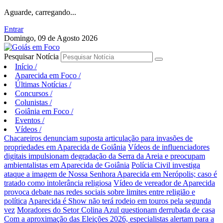
Aguarde, carregando...
Entrar
Domingo, 09 de Agosto 2026
Pesquisar Notícia
Início
/
Aparecida em Foco
/
Últimas Notícias
/
Concursos
/
Colunistas
/
Goiânia em Foco
/
Eventos
/
Vídeos
/
Chacareiros denunciam suposta articulação para invasões de
propriedades em Aparecida de Goiânia
Vídeos de influenciadores
digitais impulsionam degradação da Serra da Areia e preocupam
ambientalistas em Aparecida de Goiânia
Polícia Civil investiga
ataque a imagem de Nossa Senhora Aparecida em Nerópolis; caso é
tratado como intolerância religiosa
Vídeo de vereador de Aparecida
provoca debate nas redes sociais sobre limites entre religião e
política
Aparecida é Show não terá rodeio em touros pela segunda
vez
Moradores do Setor Colina Azul questionam derrubada de casa
Com a aproximação das Eleições 2026, especialistas alertam para a