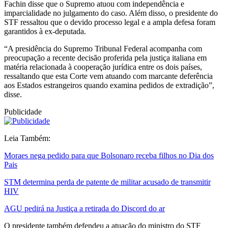
Fachin disse que o Supremo atuou com independência e
imparcialidade no julgamento do caso. Além disso, o presidente do
STF ressaltou que o devido processo legal e a ampla defesa foram
garantidos à ex-deputada.
“A presidência do Supremo Tribunal Federal acompanha com
preocupação a recente decisão proferida pela justiça italiana em
matéria relacionada à cooperação jurídica entre os dois países,
ressaltando que esta Corte vem atuando com marcante deferência
aos Estados estrangeiros quando examina pedidos de extradição”,
disse.
Publicidade
Leia Também:
Moraes nega pedido para que Bolsonaro receba filhos no Dia dos
Pais
STM determina perda de patente de militar acusado de transmitir
HIV
AGU pedirá na Justiça a retirada do Discord do ar
O presidente também defendeu a atuação do ministro do STF