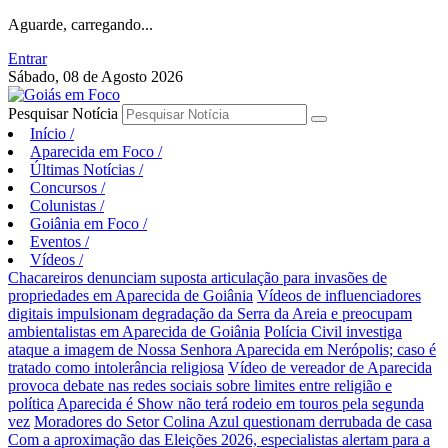
Aguarde, carregando...
Entrar
Sábado, 08 de Agosto 2026
Pesquisar Notícia
Início
/
Aparecida em Foco
/
Últimas Notícias
/
Concursos
/
Colunistas
/
Goiânia em Foco
/
Eventos
/
Vídeos
/
Chacareiros denunciam suposta articulação para invasões de
propriedades em Aparecida de Goiânia
Vídeos de influenciadores
digitais impulsionam degradação da Serra da Areia e preocupam
ambientalistas em Aparecida de Goiânia
Polícia Civil investiga
ataque a imagem de Nossa Senhora Aparecida em Nerópolis; caso é
tratado como intolerância religiosa
Vídeo de vereador de Aparecida
provoca debate nas redes sociais sobre limites entre religião e
política
Aparecida é Show não terá rodeio em touros pela segunda
vez
Moradores do Setor Colina Azul questionam derrubada de casa
Com a aproximação das Eleições 2026, especialistas alertam para a