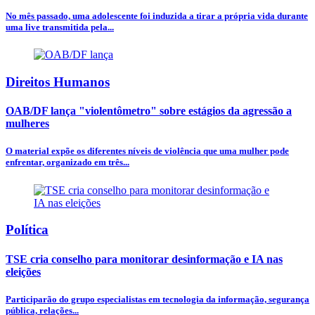
No mês passado, uma adolescente foi induzida a tirar a própria vida durante
uma live transmitida pela...
Direitos Humanos
OAB/DF lança "violentômetro" sobre estágios da agressão a
mulheres
O material expõe os diferentes níveis de violência que uma mulher pode
enfrentar, organizado em três...
Política
TSE cria conselho para monitorar desinformação e IA nas
eleições
Participarão do grupo especialistas em tecnologia da informação, segurança
pública, relações...