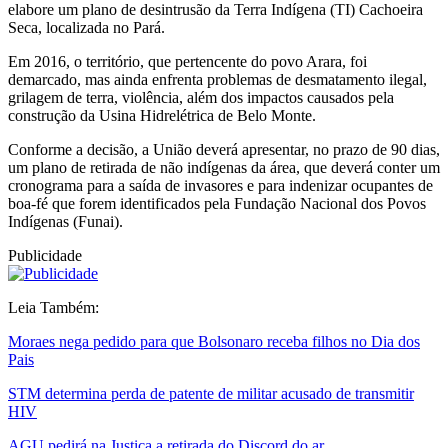
elabore um plano de desintrusão da Terra Indígena (TI) Cachoeira
Seca, localizada no Pará.
Em 2016, o território, que pertencente do povo Arara, foi
demarcado, mas ainda enfrenta problemas de desmatamento ilegal,
grilagem de terra, violência, além dos impactos causados pela
construção da Usina Hidrelétrica de Belo Monte.
Conforme a decisão, a União deverá apresentar, no prazo de 90 dias,
um plano de retirada de não indígenas da área, que deverá conter um
cronograma para a saída de invasores e para indenizar ocupantes de
boa-fé que forem identificados pela Fundação Nacional dos Povos
Indígenas (Funai).
Publicidade
Leia Também:
Moraes nega pedido para que Bolsonaro receba filhos no Dia dos
Pais
STM determina perda de patente de militar acusado de transmitir
HIV
AGU pedirá na Justiça a retirada do Discord do ar