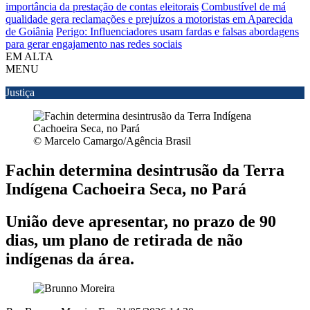
importância da prestação de contas eleitorais
Combustível de má
qualidade gera reclamações e prejuízos a motoristas em Aparecida
de Goiânia
Perigo: Influenciadores usam fardas e falsas abordagens
para gerar engajamento nas redes sociais
EM ALTA
MENU
Justiça
© Marcelo Camargo/Agência Brasil
Fachin determina desintrusão da Terra
Indígena Cachoeira Seca, no Pará
União deve apresentar, no prazo de 90
dias, um plano de retirada de não
indígenas da área.