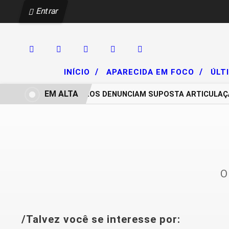
Entrar
/
/
INÍCIO
APARECIDA EM FOCO
ÚLT
EM ALTA
CHACAREIROS DENUNCIAM SUPOSTA ARTICULAÇÃO
O
/Talvez você se interesse por: