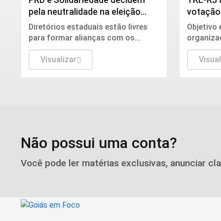
pela neutralidade na eleição
votação
presidencial
seguran
Diretórios estaduais estão livres
Objetivo 
para formar alianças com os
organizad
partidos que preferirem.
alcança c
Visualizar
de 20 das
Visual
Não possui uma conta?
Você pode ler matérias exclusivas, anunciar cl