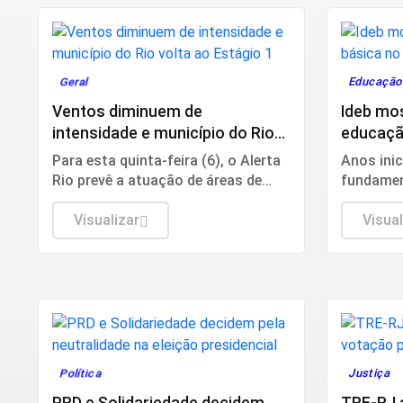
Geral
Educaçã
Ventos diminuem de
Ideb mo
intensidade e município do Rio
educaçã
volta ao Estágio 1
Para esta quinta-feira (6), o Alerta
Anos inic
Rio prevê a atuação de áreas de
fundamen
instabilidade. Os ventos estarão
e indica
moderados, entre 18,5 km/h e 51,9
Visualizar
Visual
km/h, com rajadas isoladas fortes.
Política
Justiça
PRD e Solidariedade decidem
TRE-RJ a