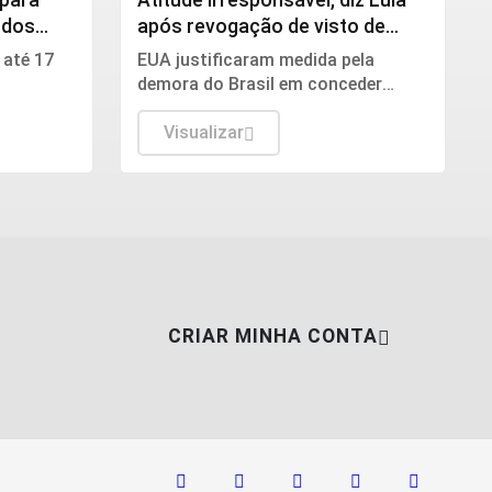
 dos
após revogação de visto de
embaixadora
 até 17
EUA justificaram medida pela
demora do Brasil em conceder
erá
aprovação ao indicado de Trump
para assumir embaixada no Brasil.
Visualizar
CRIAR MINHA CONTA