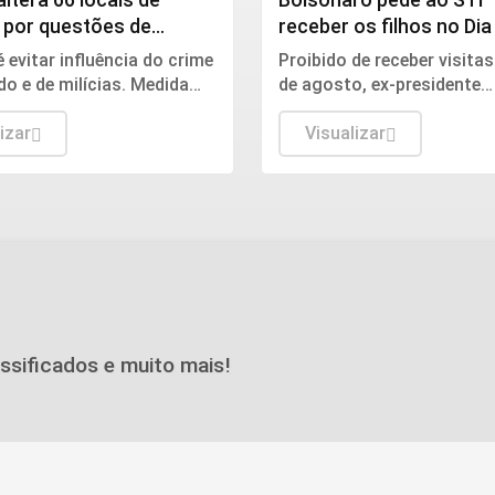
 por questões de
receber os filhos no Dia
ça
Pais
é evitar influência do crime
Proibido de receber visitas
o e de milícias. Medida
de agosto, ex-presidente
erca de 188 mil eleitores
argumenta que encontro t
 92 cidades fluminenses.
izar
caráter humanitário.
Visualizar
assificados e muito mais!