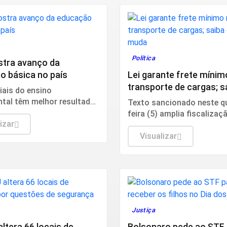
o
Política
stra avanço da
o básica no país
Lei garante frete mínim
transporte de cargas; s
iais do ensino
que muda
tal têm melhor resultado
Texto sancionado neste q
dor supera meta
feira (5) amplia fiscalizaç
izar
pagamento do frete.
Visualizar
Justiça
ltera 66 locais de
Bolsonaro pede ao STF