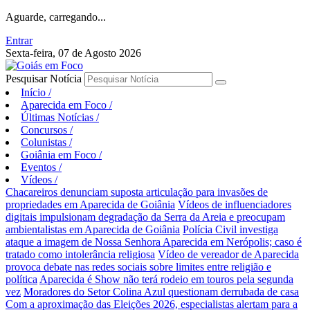
Aguarde, carregando...
Entrar
Sexta-feira, 07 de Agosto 2026
Pesquisar Notícia
Início
/
Aparecida em Foco
/
Últimas Notícias
/
Concursos
/
Colunistas
/
Goiânia em Foco
/
Eventos
/
Vídeos
/
Chacareiros denunciam suposta articulação para invasões de
propriedades em Aparecida de Goiânia
Vídeos de influenciadores
digitais impulsionam degradação da Serra da Areia e preocupam
ambientalistas em Aparecida de Goiânia
Polícia Civil investiga
ataque a imagem de Nossa Senhora Aparecida em Nerópolis; caso é
tratado como intolerância religiosa
Vídeo de vereador de Aparecida
provoca debate nas redes sociais sobre limites entre religião e
política
Aparecida é Show não terá rodeio em touros pela segunda
vez
Moradores do Setor Colina Azul questionam derrubada de casa
Com a aproximação das Eleições 2026, especialistas alertam para a