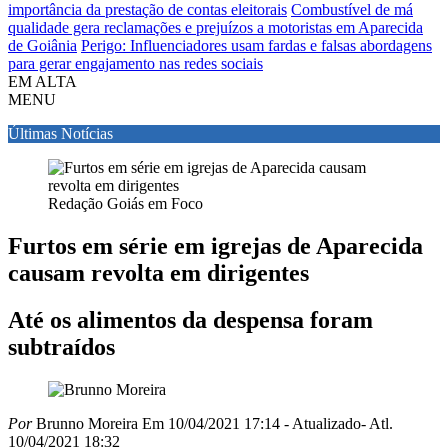
importância da prestação de contas eleitorais
Combustível de má
qualidade gera reclamações e prejuízos a motoristas em Aparecida
de Goiânia
Perigo: Influenciadores usam fardas e falsas abordagens
para gerar engajamento nas redes sociais
EM ALTA
MENU
Últimas Notícias
Redação Goiás em Foco
Furtos em série em igrejas de Aparecida
causam revolta em dirigentes
Até os alimentos da despensa foram
subtraídos
Por
Brunno Moreira
Em 10/04/2021 17:14
- Atualizado
- Atl.
10/04/2021 18:32