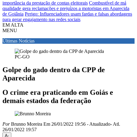
importância da prestação de contas eleitorais
Combustível de má
qualidade gera reclamações e prejuízos a motoristas em Aparecida
de Goiânia
Perigo: Influenciadores usam fardas e falsas abordagens
para gerar engajamento nas redes sociais
EM ALTA
MENU
Últimas Notícias
PC-GO
Golpe do gado dentro da CPP de
Aparecida
O crime era praticando em Goiás e
demais estados da federação
Por
Brunno Moreira
Em 26/01/2022 19:56
- Atualizado
- Atl.
26/01/2022 19:57
A-