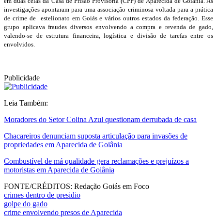
em duas celas da Casa de Prisão Provisória (CPP) de Aparecida de Goiânia. As
investigações apontaram para uma associação criminosa voltada para a prática
de crime de estelionato em Goiás e vários outros estados da federação. Esse
grupo aplicava fraudes diversos envolvendo a compra e revenda de gado,
valendo-se de estrutura financeira, logística e divisão de tarefas entre os
envolvidos.
Publicidade
Leia Também:
Moradores do Setor Colina Azul questionam derrubada de casa
Chacareiros denunciam suposta articulação para invasões de
propriedades em Aparecida de Goiânia
Combustível de má qualidade gera reclamações e prejuízos a
motoristas em Aparecida de Goiânia
FONTE/CRÉDITOS:
Redação Goiás em Foco
crimes dentro de presidio
golpe do gado
crime envolvendo presos de Aparecida