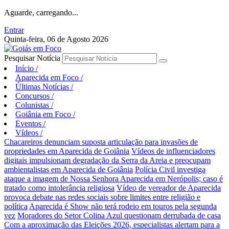
Aguarde, carregando...
Entrar
Quinta-feira, 06 de Agosto 2026
Pesquisar Notícia
Início
/
Aparecida em Foco
/
Últimas Notícias
/
Concursos
/
Colunistas
/
Goiânia em Foco
/
Eventos
/
Vídeos
/
Chacareiros denunciam suposta articulação para invasões de
propriedades em Aparecida de Goiânia
Vídeos de influenciadores
digitais impulsionam degradação da Serra da Areia e preocupam
ambientalistas em Aparecida de Goiânia
Polícia Civil investiga
ataque a imagem de Nossa Senhora Aparecida em Nerópolis; caso é
tratado como intolerância religiosa
Vídeo de vereador de Aparecida
provoca debate nas redes sociais sobre limites entre religião e
política
Aparecida é Show não terá rodeio em touros pela segunda
vez
Moradores do Setor Colina Azul questionam derrubada de casa
Com a aproximação das Eleições 2026, especialistas alertam para a